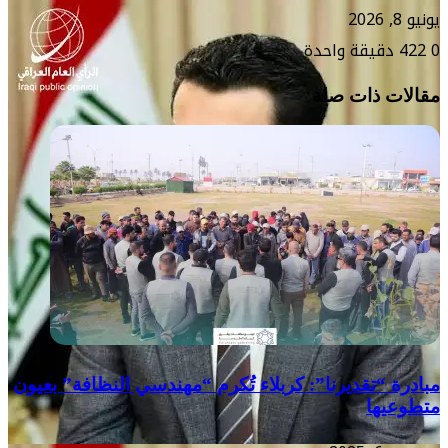
يونيو 8, 2026
0
422
دقيقة واحدة
مقالات ذات صلة
مبادرة “تقديرنا”: كربلاء تُكرم “مهندسي النظافة” بعيون
متطوعيها