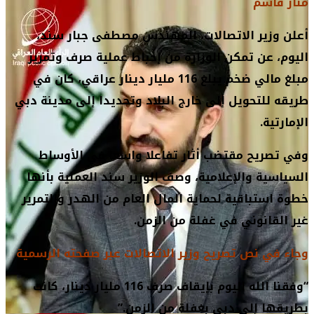
منار قاسم
أعلن وزير الاتصالات، المهندس مصطفى جبار سند،
اليوم، عن تمكن الوزارة من إحباط عملية صرف وتمرير
مبلغ مالي ضخم يبلغ 116 مليار دينار عراقي، كان في
طريقه للتحويل إلى خارج البلاد وتحديدا إلى مدينة دبي
الإمارتية.
وفي تصريح مقتضب أثار تفاعلا واسعا في الأوساط
السياسية والإعلامية، وصف الوزير سند العملية بأنها
خطوة استباقية لحماية المال العام من الهدر والتمرير
غير القانوني في غفلة من الزمن.
وجاء في نص تصريح وزير الاتصالات عبر صفحته الرسمية
“وفقنا الله اليوم بإيقاف صرف 116 مليار دينار، كانت
بطريقها إلى دبي بغفلة من الزمن.”