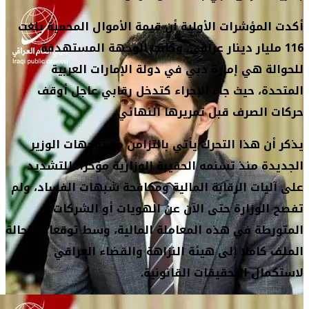
أكدت المؤشرات الأولية أن قيمة الأموال المحمية بلغت
116 مليار دينار عراقي، وكانت الوجهة المستهدفة
للحوالة هي إمارة دبي في دولة الإمارات العربية
المتحدة، حيث جاء الإجراء كتدخل رقابي عاجل أوقف
حركات الصرف قبل تمريرها النهائي.
يذكر أن هذا التحرك يأتي بالتزامن مع توجهات الوزير
الجديدة منذ تسنمه الحقيبة الوزارية مؤخرا، للتشديد
على آليات الرقابة المالية ومكافحة شبهات الفساد، ولم
تفصح الوزارة حتى الآن عن الهويات أو الشركات
المتورطة في هذه المعاملة المالية، وسط توقعات بإحالة
الملف كاملا إلى هيئة النزاهة والقضاء العراقي
لاستكمال التحقيقات القانونية.