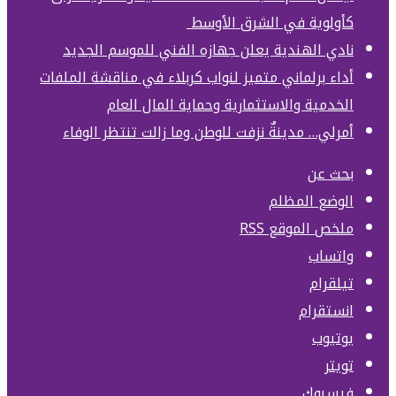
كأولوية في الشرق الأوسط
نادي الهندية يعلن جهازه الفني للموسم الجديد
أداء برلماني متميز لنواب كربلاء في مناقشة الملفات
الخدمية والاستثمارية وحماية المال العام
أمرلي… مدينةٌ نزفت للوطن وما زالت تنتظر الوفاء
بحث عن
الوضع المظلم
ملخص الموقع RSS
واتساب
تيلقرام
انستقرام
يوتيوب
تويتر
فيسبوك