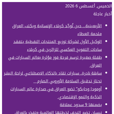
الخميس, أغسطس 6 2026
أخبار عاجلة
الأربعينية… حين تُوحِّد كربلاء الإنسانية ويكتب العراق
ملحمة العطاء
الوكيل الأول لشركة توزيع المنتجات النفطية يتفقد
ساحات التفويج العكسي للزائرين في كربلاء
طفلة صغيرة ترسم فرحة فوز مؤثرة بعالم السيارات في
العراق
سابقة نادرة.. سيارات تقاد بالذكاء الاصطناعي لراحة البشر
تجتاز تدقيق السلامة الأوروبي الصارم
أومودا وجايكو” تضع العراق في صدارة عالم السيارات
الذكية والنمو الإقتصادي
بضمنها 9 سدود عملاقة
نيسان تضم النجف لخطتها العالمية وتفخر بالعراق