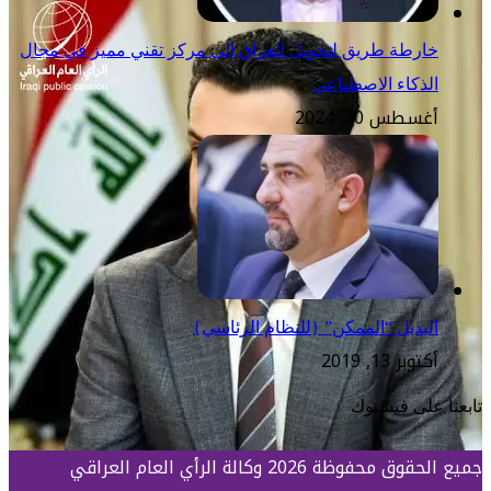
خارطة طريق لتحويل العراق الى مركز تقني مميز في مجال
الذكاء الاصطناعي
أغسطس 30, 2024
البديل “الممكن” {للنظام الرئاسي}
أكتوبر 13, 2019
تابعنا على فيسبوك
جميع الحقوق محفوظة 2026 وكالة الرأي العام العراقي