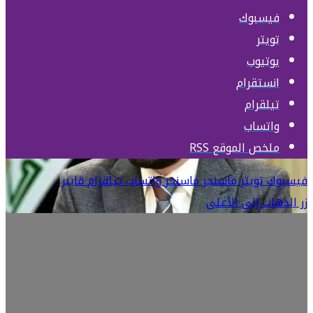
فيسبوك
تويتر
يوتيوب
انستقرام
تيلقرام
واتساب
ملخص الموقع RSS
فيسبوك
تويتر
ماسنجر
ماسنجر
واتساب
تيلقرام
ڤايبر
زر الذهاب إلى الأعلى