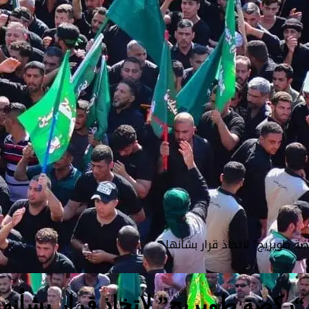
ة طويريج” لاتخاذ قرار بشأنها
“ركضة طويريج” لاتخاذ قرار بشأنها