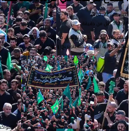
أغسطس 22, 2020
0
1٬199
أقل من دقيقة
كشف مدير مكتب حقوق الإنسان في كربلاء وعضو خلية الأزمة لمك
لمناقشة آلية اجراء (ركضة طويريج) واتخاذ قرار بشأن احيائها او الغ
وقال المسعودي
ان المواكب