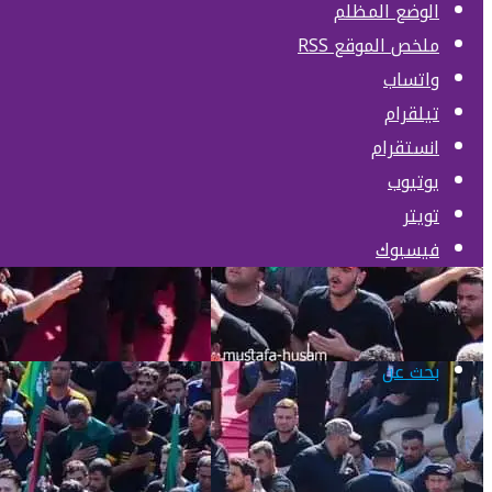
الوضع المظلم
ملخص الموقع RSS
واتساب
تيلقرام
انستقرام
يوتيوب
تويتر
فيسبوك
بحث عن