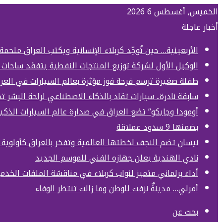
الخميس, أغسطس 6 2026
أخبار عاجلة
الأربعينية… حين تُوحِّد كربلاء الإنسانية ويكتب العراق ملحمة
الوكيل الأول لشركة توزيع المنتجات النفطية يتفقد ساحات 
طفلة صغيرة ترسم فرحة فوز مؤثرة بعالم السيارات في العر
سابقة نادرة.. سيارات تقاد بالذكاء الاصطناعي لراحة البشر 
أومودا وجايكو” تضع العراق في صدارة عالم السيارات الذكي
بضمنها 9 سدود عملاقة
نيسان تضم النجف لخطتها العالمية وتفخر بالعراق كأولوي
نادي الهندية يعلن جهازه الفني للموسم الجديد
أداء برلماني متميز لنواب كربلاء في مناقشة الملفات الخدمي
أمرلي… مدينةٌ نزفت للوطن وما زالت تنتظر الوفاء
بحث عن