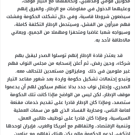
مكونين قومي ومذهبي، وتحالفهما مع التيار مؤقت،
وعليهما الدخول في مفاوضات مع الإطار، والفرق إنهم
سيضعون شروطا قاسية، وفي حال تشكلت الحكومة وفشلت
فهم مبرأون من الفشل، وسيتحمل الإطار التكلفة كاملة،
وسيواجه شعبا غاضبا ومتحفزا ومهملا من الجميع، ويعاني
مالاطاقة لأحد به.
قد يعتذر قادة الإطار إنهم توسلوا الصدر ليقبل بهم
شركاء، وحين رفض، ثم أعلن إنسحابه من مجلس النواب فهم
غير ملومين في ذلك ومايزالون مستعدين للتحالف معه.
وتبدو إحتمالات تشكيل حكومة واردة بعد شغور مقاعد التيار
الصدري، وإحلال نواب جدد بدلا عنهم سيكون لهم أن يدعموا
موقف الإطار، لكن ليس من الواضح ماإذا كانت تلك الحكومة
ستصمد، وماإذا كان الإطار قادرا على تقديم خدمات مقنعة
لعامة الناس، ومحاربة الفساد الذي هو من سمات العملية
السياسية، وماإذا كان قادرا على توظيف طالبي العمل،
وتنمية الإقتصاد، والتفاهم مع أمريكا والغرب. فإيران لوحدها
لاتكفي لدعم الحكومة مالم يكن هناك تفاهم مع عناوين