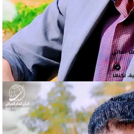
ا العالي
، لكنها ؛
يز مكانته
 هؤلاء