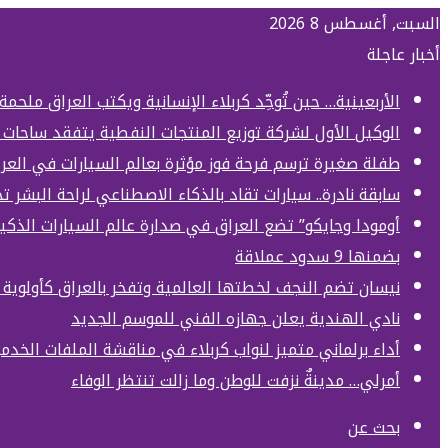
السبت, أغسطس 8 2026
أخبار عاجلة
الأربعينية… حين تُوحِّد كربلاء الإنسانية ويكتب العراق ملحمة
الوكيل الأول لشركة توزيع المنتجات النفطية يتفقد ساحات 
طفلة صغيرة ترسم فرحة فوز مؤثرة بعالم السيارات في العر
سابقة نادرة.. سيارات تقاد بالذكاء الاصطناعي لراحة البشر 
أومودا وجايكو” تضع العراق في صدارة عالم السيارات الذكي
بضمنها 9 سدود عملاقة
نيسان تضم النجف لخطتها العالمية وتفخر بالعراق كأولوي
نادي الهندية يعلن جهازه الفني للموسم الجديد
أداء برلماني متميز لنواب كربلاء في مناقشة الملفات الخدمي
أمرلي… مدينةٌ نزفت للوطن وما زالت تنتظر الوفاء
بحث عن