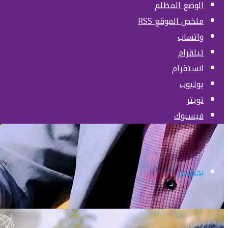
الوضع المظلم
ملخص الموقع RSS
واتساب
تيلقرام
انستقرام
يوتيوب
تويتر
فيسبوك
بحث عن