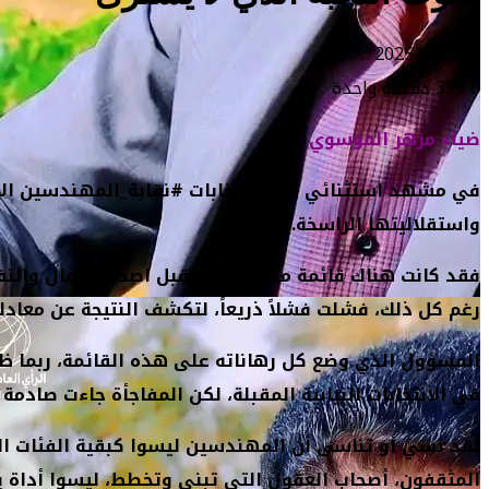
يناير 26, 2025
0
399
دقيقة واحدة
ضياء مزهر الموسوي
في مشهد استثنائي خلال انتخابات #نقابة_المهندسين الأخي
واستقلاليتها الراسخة.
فقد كانت هناك قائمة مدعومة من قِبل اصحاب المال والنفو
رغم كل ذلك، فشلت فشلاً ذريعاً، لتكشف النتيجة عن معادلة
المسؤول الذي وضع كل رهاناته على هذه القائمة، ربما ظن
في الانتخابات النيابية المقبلة، لكن المفاجأة جاءت صادمة ل
لقد نسي أو تناسى أن المهندسين ليسوا كبقية الفئات التي
المثقفون، أصحاب العقول التي تبني وتخطط، ليسوا أداة ي