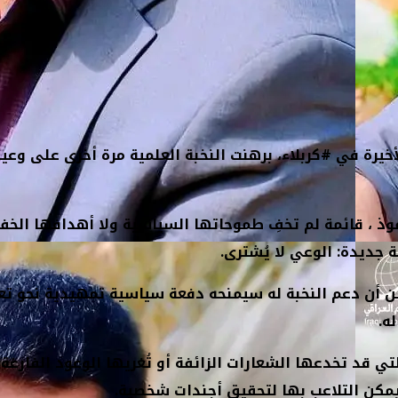
رة في #كربلاء، برهنت النخبة العلمية مرة أخرى على وعيه
ذ ، قائمة لم تخفِ طموحاتها السياسية ولا أهدافها الخفية
 جديدة: الوعي لا يُشترى.
 أن دعم النخبة له سيمنحه دفعة سياسية تمهيدية نحو تعز
ه.
 قد تخدعها الشعارات الزائفة أو تُغريها الوعود الفارغة.
مكن التلاعب بها لتحقيق أجندات شخصية.