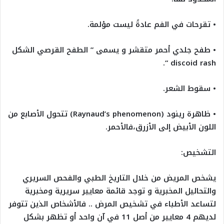
• تقرحات في الفم عادةً ليست مؤلمة.
• طفح جلدي أحمر متقشر و يسمى ” الطفح القرصي الشكل
discoid rash “.
• سقوط الشعر.
• ظاهرة رينود (Raynaud’s phenomenon) تتحول الأصابع من
اللون الأبيض إلى الأزرق،فالأحمر.
التشخيص:
يشخص المريض من خلال التاريخ الطبي والفحص السريري
والتحاليل المخبرية و توجد قائمة معايير سريرية ومخبرية
لتساعد الأطباء في تشخيص المرض .. فالأشخاص الذين تتوفر
لديهم 4 معايير من أصل 11 في آن واحد أو تظهر بشكل