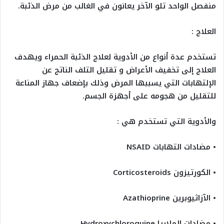
منفصل الواحد تلو الآخر يعانون في الغالب من مرض الذئبة.
العلاج :
تستخدم عدة أنواع من الأدوية لعلاج الذئبة الحمراء ويهدف
العلاج إلى تخفيف الأعراض و تقليل التلف الناتج عن
الإلتهابات التي يسببها المرض وذلك بإضعاف جهاز المناعة
للتقليل من هجومه على أجهزة الجسم.
والأدوية التي تستخدم هي :
• مضادات التهابات NSAID
• الكورتيزون Corticosteroids
• الآزاثيوبرين Azathioprine
• مضادات الملاريا Hydroxychloroquine