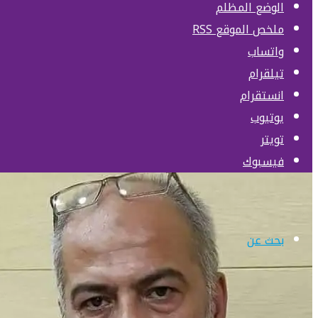
الوضع المظلم
ملخص الموقع RSS
واتساب
تيلقرام
انستقرام
يوتيوب
تويتر
فيسبوك
بحث عن