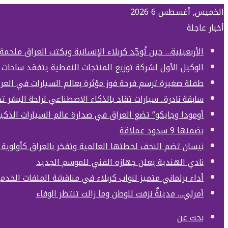
الخميس, أغسطس 6 2026
أخبار عاجلة
الأربعينية… حين تُوحِّد كربلاء الإنسانية ويكتب العراق ملحمة
الوكيل الأول لشركة توزيع المنتجات النفطية يتفقد ساحات 
طفلة صغيرة ترسم فرحة فوز مؤثرة بعالم السيارات في العر
سابقة نادرة.. سيارات تقاد بالذكاء الاصطناعي لراحة البشر 
أومودا وجايكو” تضع العراق في صدارة عالم السيارات الذكي
بضمنها 9 سدود عملاقة
نيسان تضم النجف لخطتها العالمية وتفخر بالعراق كأولوي
نادي الهندية يعلن جهازه الفني للموسم الجديد
أداء برلماني متميز لنواب كربلاء في مناقشة الملفات الخدمي
أمرلي… مدينةٌ نزفت للوطن وما زالت تنتظر الوفاء
بحث عن