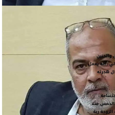
 والحنين
ي : انه يعمل
ال هجرته
بتسامة
 الخمس مثلا
وهذه لها خصم إن كانت الزوجة ربة