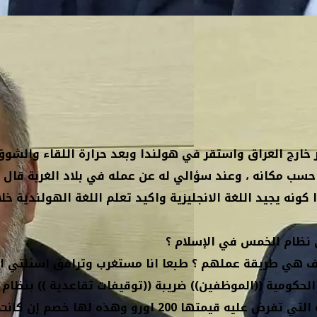
 خارج العراق واستقر في هولندا وبعد حرارة اللقاء والشوق
سب مكانه ، وعند سؤالي له عن عمله في بلاد الغربة قال ل
كونه يجيد اللغة الانجليزية واكيد تعلم اللغة الهولندية خل
 نظام الخمس في الإسلام ؟
يف هي طريقة عملهم ؟ طبعا انا مستغرب وترافق اسئلتي ا
الحكومية ((الموظفين)) ضريبة ((توقيفات تقاعدية )) بنظام
ان كان الموظف يتقاضى راتبا قدره 1000 اورو فإن الضريبة التي تفرض عليه قيمتها 200 اورو 