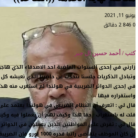
يونيو 11, 2021
0
846
2 دقائق
كتب / أحمد حسين ال جبر
زارني في إحدى السنوات الماضية احد الاصدقاء الذي هاجر
وتبادل الذكريات جلسنا نتحدث عن حاضرنا الذي نعيشه كل ح
في إحدى الدوائر الضريبية في هولندا لم استغرب منه هذا 
واستقراره فيها .
قال لي : اتعرف أن النظام الضريبي في هولندا يعتمد على
قلت له باستغراب : حقا هذا وكيف لهم أن يعملوا فيه وك
قال لي : تفرض على المواطنين الذين يعملون في الدوائر 