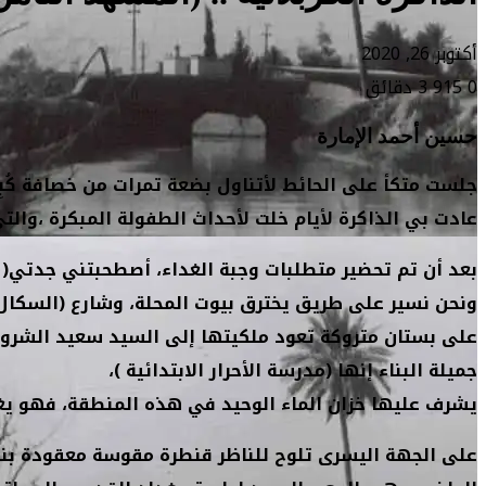
أكتوبر 26, 2020
0
915
3 دقائق
حسين أحمد الإمارة
جلست متكأ على الحائط لأتناول بضعة تمرات من خصافة كُبِ
عادت بي الذاكرة لأيام خلت لأحداث الطفولة المبكرة ،والت
بعد أن تم تحضير متطلبات وجبة الغداء، أصطحبتني جدتي( رح
ونحن نسير على طريق يخترق بيوت المحلة، وشارع (السكال 
على بستان متروكة تعود ملكيتها إلى السيد سعيد الشروفي
جميلة البناء إنها (مدرسة الأحرار الابتدائية )،
يشرف عليها خزان الماء الوحيد في هذه المنطقة، فهو يغذي 
على الجهة اليسرى تلوح للناظر قنطرة مقوسة معقودة بني