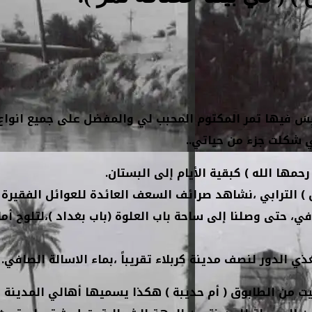
سَ فيها تمر المكتوم المحبب لي والمفضل على جميع انواع ا
ي شكلت جزء من حياتي..
مها الله ) كبقية الأيام إلى البستان.
) الترابي ،نشاهد صرائف السعف العائدة للعوائل الفقيرة
، حتى وصلنا إلى ساحة باب العلوة (باب بغداد )،لتلوح أم
الدور لنصف مدينة كربلاء تقريباً ،بماء الاسالة الصافي.
ت من الطابوق ( أم حديبة ) هكذا يسميها أهالي المدينة