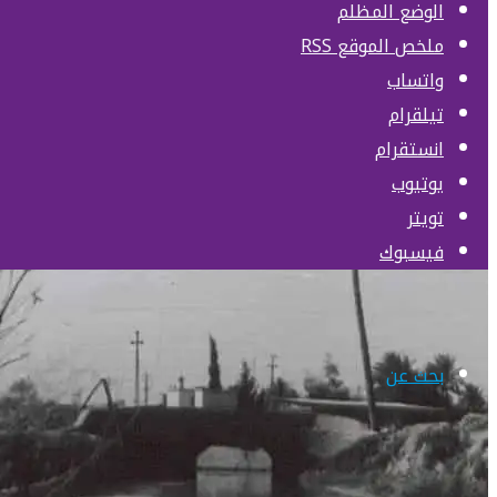
الوضع المظلم
ملخص الموقع RSS
واتساب
تيلقرام
انستقرام
يوتيوب
تويتر
فيسبوك
بحث عن