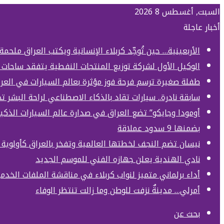
السبت, أغسطس 8 2026
أخبار عاجلة
الأربعينية… حين تُوحِّد كربلاء الإنسانية ويكتب العراق ملحمة
الوكيل الأول لشركة توزيع المنتجات النفطية يتفقد ساحات 
طفلة صغيرة ترسم فرحة فوز مؤثرة بعالم السيارات في العر
سابقة نادرة.. سيارات تقاد بالذكاء الاصطناعي لراحة البشر 
أومودا وجايكو” تضع العراق في صدارة عالم السيارات الذكي
بضمنها 9 سدود عملاقة
نيسان تضم النجف لخطتها العالمية وتفخر بالعراق كأولوي
نادي الهندية يعلن جهازه الفني للموسم الجديد
أداء برلماني متميز لنواب كربلاء في مناقشة الملفات الخدمي
أمرلي… مدينةٌ نزفت للوطن وما زالت تنتظر الوفاء
بحث عن