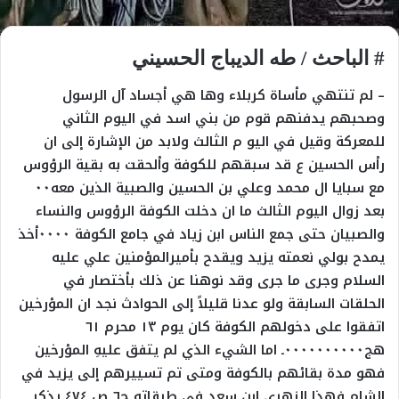
# الباحث / طه الديباج الحسيني
– لم تنتهي مأساة كربلاء وها هي أجساد آل الرسول
وصحبهم يدفنهم قوم من بني اسد في اليوم الثاني
للمعركة وقيل في اليو م الثالث ولابد من الإشارة إلى ان
رأس الحسين ع قد سبقهم للكوفة وألحقت به بقية الرؤوس
مع سبايا ال محمد وعلي بن الحسين والصبية الذين معه٠٠
بعد زوال اليوم الثالث ما ان دخلت الكوفة الرؤوس والنساء
والصبيان حتى جمع الناس ابن زياد في جامع الكوفة ٠٠٠٠أخذ
يمدح بولي نعمته يزيد ويقدح بأميرالمؤمنين علي عليه
السلام وجرى ما جرى وقد نوهنا عن ذلك بأختصار في
الحلقات السابقة ولو عدنا قليلاً إلى الحوادث نجد ان المؤرخين
اتفقوا على دخولهم الكوفة كان يوم ١٣ محرم ٦١
هج٠٠٠٠٠٠٠٠٠٠ـ اما الشيء الذي لم يتفق عليهِ المؤرخين
فهو مدة بقائهم بالكوفة ومتى تم تسييرهم إلى يزيد في
الشام فهذا الزهري ابن سعد في طبقاته ج٦ ص ٤٧٤ يذكر