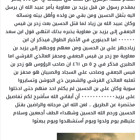
بمقدم رسول من قبل يزيد بن معاوية يأمر عبيد الله ان يرسل
اليه بثقل الحسين ومن بقي من ولده وأهل بيته ونسائه
وكان عبيد الله بن زياد لما قتل الحسين بعث زحر بن قيس
الجعفي إلى يزيد بن معاوية يخبره بذلك انتهى قول ابن سعد
٠٠٠٠٠٠ اما الدينوري في الأخبار الطوال فيذكر ان ابن
زيادجهز علي بن الحسين ومن معهم ووجهم إلى يزيد بن
معاوية مع زحر بن قيس الجعفي ومحفز العائذي القرشي اما
الطبري فذكر في ج ٥ ص ٤٦١ ان صاحب الرؤوس هو زحر بن
قيس الجعفي وصاحب علي السجاد والصبيان هو محفز بن
ثعلبه العائذي القرشي والشمربن ذي الجوشن وتسايروا
سوية وكان علي بن الحسين لم يكلم احد منهم حتى ادخلوا
على يزيد٠٠٠٠٠٠٠٠٠٠٠٠ أن أبقاني الله سأشرح لكم تفاصيل
مختصرة عن الطريق .. لعن الله ابن مرجانه والراضين بقتل
الحسين ورحم الله الحسين وشهداء الطف أجمعين وسلام
عليهم يوم ولدوا ويوم أستشهدوا ويوم يبعثوا