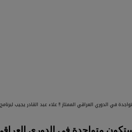
ديو…هل ان تقنية الـ “ Var “ ستكون متواجدة في ال