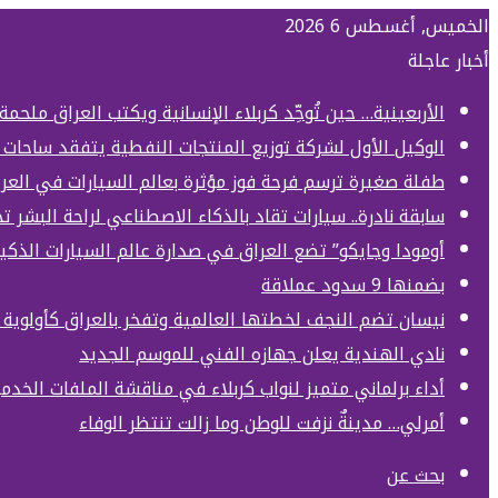
الخميس, أغسطس 6 2026
أخبار عاجلة
الأربعينية… حين تُوحِّد كربلاء الإنسانية ويكتب العراق ملحمة
الوكيل الأول لشركة توزيع المنتجات النفطية يتفقد ساحات 
طفلة صغيرة ترسم فرحة فوز مؤثرة بعالم السيارات في العر
سابقة نادرة.. سيارات تقاد بالذكاء الاصطناعي لراحة البشر 
أومودا وجايكو” تضع العراق في صدارة عالم السيارات الذكي
بضمنها 9 سدود عملاقة
نيسان تضم النجف لخطتها العالمية وتفخر بالعراق كأولوي
نادي الهندية يعلن جهازه الفني للموسم الجديد
أداء برلماني متميز لنواب كربلاء في مناقشة الملفات الخدمي
أمرلي… مدينةٌ نزفت للوطن وما زالت تنتظر الوفاء
بحث عن