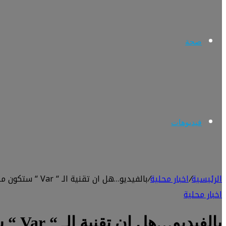
صحة
فيديوهات
الرئيسية
/
اخبار محلية
/
بالفيديو…هل ان تقنية الـ “ Var “ ستكون متواجدة في الدوري العراقي الممتاز !! علاء عبد القادر يجيب لبرنامج القشاش
اخبار محلية
بالفي