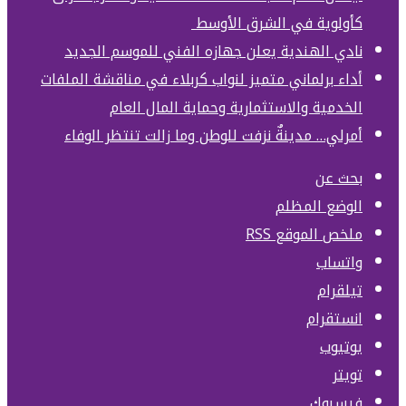
كأولوية في الشرق الأوسط
نادي الهندية يعلن جهازه الفني للموسم الجديد
أداء برلماني متميز لنواب كربلاء في مناقشة الملفات
الخدمية والاستثمارية وحماية المال العام
أمرلي… مدينةٌ نزفت للوطن وما زالت تنتظر الوفاء
بحث عن
الوضع المظلم
ملخص الموقع RSS
واتساب
تيلقرام
انستقرام
يوتيوب
تويتر
فيسبوك