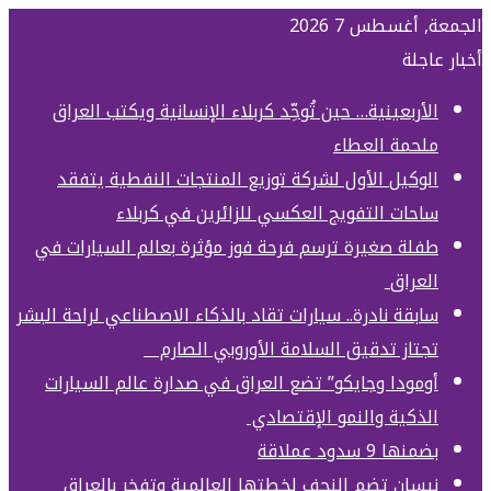
الجمعة, أغسطس 7 2026
أخبار عاجلة
الأربعينية… حين تُوحِّد كربلاء الإنسانية ويكتب العراق
ملحمة العطاء
الوكيل الأول لشركة توزيع المنتجات النفطية يتفقد
ساحات التفويج العكسي للزائرين في كربلاء
طفلة صغيرة ترسم فرحة فوز مؤثرة بعالم السيارات في
العراق
سابقة نادرة.. سيارات تقاد بالذكاء الاصطناعي لراحة البشر
تجتاز تدقيق السلامة الأوروبي الصارم
أومودا وجايكو” تضع العراق في صدارة عالم السيارات
الذكية والنمو الإقتصادي
بضمنها 9 سدود عملاقة
نيسان تضم النجف لخطتها العالمية وتفخر بالعراق