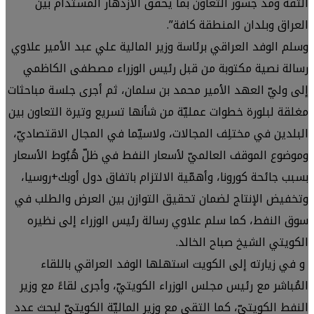
الثقة ومد جسور التعاون بما يحقق الازدهار المستدام بين
العراق وبلدان المنطقة كافة”.
وسلم الوفد العراقي برئاسة وزير المالية علي عبد الأمير علاوي
رسالة نصية مكتوبة من قبل رئيس الوزراء مصطفى الكاظمي
إلى وليّ العهد الأمير محمد بن سلمان، ثم أجرى جلسة مباحثات
مغلقة لبلورة خطوات عمليّة من شأنها تسريع وتيرة التعاون بين
البلدين في مختلِف المجالات، ولاسيّما في المجال الاقتصاديّ،
وموضوع الموقف العالميّ لأسعار النفط في ظلّ هُبُوط الأسعار
بسبب جائحة كورونا، وأهمّية الالتزام باتفاق دول أوبك+روسيا،
وتخفيض الإنتاج لضمان تحقيق التوازن بين العرض والطلب في
سوق النفط، كما سلم علاوي رسالة رئيس الوزراء إلى نظيره
الكويتي الشيخ صباح الخالد.
و في زيارته إلى الكويت استهلها الوفد العراقي باللقاء
المُباشر مع رئيس مجلس الوزراء الكويتيّ، وأجرى لقاءً مع وزير
النفط الكويتيّ، كما التقى مع وزير الماليّة الكويتيّ لبحث عدد