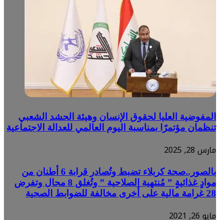
المفوضية العليا لحقوق الإنسان وهيئة الحشد الشعبي
تنظمان مؤتمرًا بمناسبة اليوم العالمي للعدالة الاجتماعية
مارس 28, 2025
بالصور..صحة كربلاء تضبط وتُصادر قرابة 6 أطنان من
موادٍ غذائيةٍ ” مُنتهية الصلاحية ” وتُغلق 8 محال وتفرض
28 غرامة مالية على أخرى مخالفة للضوابط الصحية
مايو 26, 2021