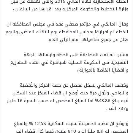
الخطة الاستثمارية للعام الحالي 2019 والتي تعطلت من قبل
وزارة التخطيط والحكومة المركزية بعد اقرارها من البرلمان ،
وقال المالكي في مؤتمر صحفي عقد في مجلس المحافظة ان
الخطة تم اقرارها بمجلس المحافظة يوم الثلاثاء الماضي واليوم
نعلن عن جميع تفاصيلها امام الراي العام،
مشيرا انه تمت المصادقة عَلى الخطة وارسالها للجهة
التنفيذية في الحكومة المحلية للمباشرة في انشاء المشاريع
والقضايا الخاصة بالموازنة ،
وكشف المالكي بشكل مفصل عن حصة المركز والأقضية
والنواحي ولأول مرة حيث أوضح ان قضاء المركز عدد السكان
فيه يبلغ 43.86% اما المبلغ المخصص له حسب النسبة 16 مليار
و787 الف ،
واوضح ان قضاء الحسينية نسبته السكانية 12.58 % والمبلغ
المخصص له اربع مليارات و 810 مليون فيما كان قضاء الحر