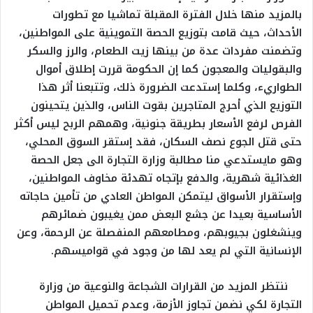
بالمزيد منها خلال الفترة المقبلة تماشيا مع تطورات
الأحداث، حيث قامت بتوزيع الحصة التموينية على المواطنين،
وتضمنت مفردات عدة من بينها زيت الطعام، والرز والسكر
والبقوليات والمعجون كما إن الحكومة قررت إطلاق أموال
الطواريء، وكلما إستدعت الضرورة ذلك، وتتبعنا أثر هذا
التوزيع الذي أحرج المتاجرين بقوت الناس، والذين يتحينون
الفرص لرفع الأسعار بطريقة جنونية، وهمهم الربح ليس أكثر
حتى قتل الجوع نصف السكان، فقد إستقر السوق المحلي،
وهو مايستدعي منا مطالبة وزارة التجارة الى جعل الحصة
الغذائية شهرية، والدفع بإتجاه تهدئة مخاوف المواطنين،
وإستقرار الأسواق ليتمكن المواطن العادي من تأمين حاجاته
الأساسية بعيدا عن جشع البعض ممن يغيبون ضمائرهم
وينشغلون بجيوبهم، ومطامعهم المنفصلة عن الرحمة، وعن
الإنسانية التي لم يعد لها من وجود في قواميسهم.
ننتظر المزيد من القرارات الشجاعة والنوعية من وزارة
التجارة لكي نضمن تجاوز الأزمة، وعدم تحميل المواطن