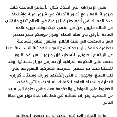
بعض الإجراءات التي أتخذت خلال الأسابيع الماضية كانت
ضرورية بالفعل مع تطور الأحداث في شرق أوربا، وإشتداد
حدة المعارك في أهم جغرافيا زراعية في العالم تنتج مايقارب
من المائة مليون طن من القمح، حيث توقف توريد هذه
المادة الأولى في سلة الغذاء، وقرار موسكو حظر تصدير
المواد المهمة الى بقية العالم، وشعور فئات إجتماعية
بخطورة مايمكن أن يحدثه شح المواد الغذائية الأساسية، عدا
عن الإرتفاع الجنوني للأسعار، فإن ضرورات من هذا النوع
حتمت على الحكومة العراقية أن تمارس دورا إستثنائيا، وقد
لاحظنا كيف تم تصفير التعريفة الكمركية المفروضة على
تلك السلع، والإجراءات التي إتخذتها وزارات وهيئات كوزارة
التجارة والهيئة العامة للكمارك العراقية، والتي خففت
الضغوط على المواطن والحكومة معا، وهي بحاجة الى مزيد
من التعضيد بقرارات مماثلة في قطاعات عدة تؤثر في حياة
الناس.
وزارة التجارة العراقية إتخذت تدابير تدفعنا للمطالبة