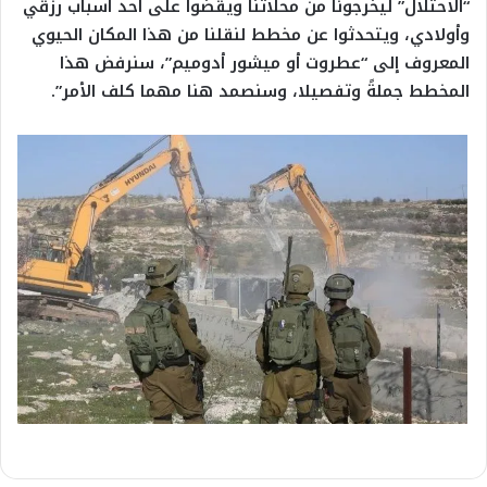
“الاحتلال” ليخرجونا من محلاتنا ويقضوا على أحد أسباب رزقي
وأولادي، ويتحدثوا عن مخطط لنقلنا من هذا المكان الحيوي
المعروف إلى “عطروت أو ميشور أدوميم”، سنرفض هذا
المخطط جملةً وتفصيلا، وسنصمد هنا مهما كلف الأمر”.