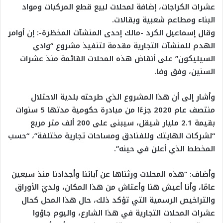
عشرات الكراجات، إضافة لمحلات لبيع قطع المركبات ومواد
البناء ومطاعم شعبية وبقالات.
وقال إسماعيل الكرد -مالك إحدى المنشآت المخطَرة-: إن أوامر
الهدم للمنشآت التجارية مقدمة لتنفيذ مشروع “وادي
السيليكون” على أنقاض هذه المحلات القائمة منذ عشرات
السنين، وفق وفا.
وأشار إلى أن هذا المشروع الذي طرحته بلدية الاحتلال
منتصف عام 2020 جزءًا من مبادرة حكومية مدتها 5 سنوات
بقيمة 2.1 مليار شيقل، سيبنى على 200 ألف متر مربع
“لشركات الهايتك وللفنادق ومساحات تجارية مختلفة”، “حسب
المخطط الذي أعلن في حينه”.
وأضاف: “هذه المحلات ورثناها عن آبائنا وأجدادنا منذ سبعين
عامًا، وأنا أعيش هنا وأعتاش من هذا المكان، ولديّ الأوراق
والتراخيص الرسمية التي تؤكد ذلك، حال هذا المحل كحال
عشرات المحلات التجارية في هذا الشارع، واليوم جاؤوا