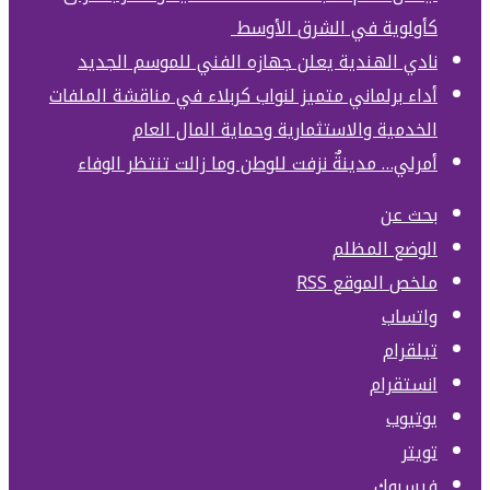
كأولوية في الشرق الأوسط
نادي الهندية يعلن جهازه الفني للموسم الجديد
أداء برلماني متميز لنواب كربلاء في مناقشة الملفات
الخدمية والاستثمارية وحماية المال العام
أمرلي… مدينةٌ نزفت للوطن وما زالت تنتظر الوفاء
بحث عن
الوضع المظلم
ملخص الموقع RSS
واتساب
تيلقرام
انستقرام
يوتيوب
تويتر
فيسبوك