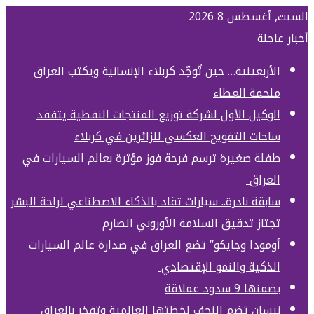
السبت, أغسطس 8 2026
أخبار عاجلة
الأربعينية… حين تُوحِّد كربلاء الإنسانية ويكتب العراق
ملحمة العطاء
الوكيل الأول لشركة توزيع المنتجات النفطية يتفقد
ساحات التفويج العكسي للزائرين في كربلاء
طفلة صغيرة ترسم فرحة فوز مؤثرة بعالم السيارات في
العراق
سابقة نادرة.. سيارات تقاد بالذكاء الاصطناعي لراحة البشر
تجتاز تدقيق السلامة الأوروبي الصارم
أومودا وجايكو” تضع العراق في صدارة عالم السيارات
الذكية والنمو الإقتصادي
بضمنها 9 سدود عملاقة
نيسان تضم النجف لخطتها العالمية وتفخر بالعراق