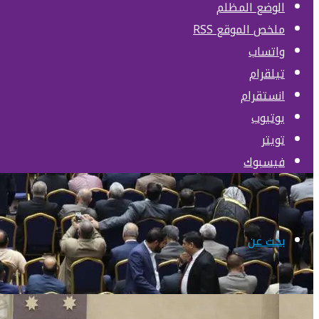
الوضع المظلم
ملخص الموقع RSS
واتساب
تيلقرام
انستقرام
يوتيوب
تويتر
فيسبوك
بحث عن