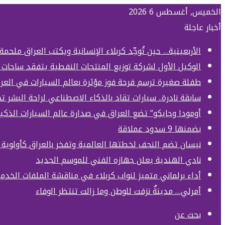
الخميس, أغسطس 6 2026
أخبار عاجلة
الأربعينية… حين تُوحِّد كربلاء الإنسانية ويكتب العراق ملحمة
الوكيل الأول لشركة توزيع المنتجات النفطية يتفقد ساحات 
طفلة صغيرة ترسم فرحة فوز مؤثرة بعالم السيارات في العر
سابقة نادرة.. سيارات تقاد بالذكاء الاصطناعي لراحة البشر 
أومودا وجايكو” تضع العراق في صدارة عالم السيارات الذكي
بضمنها 9 سدود عملاقة
نيسان تضم النجف لخطتها العالمية وتفخر بالعراق كأولوي
نادي الهندية يعلن جهازه الفني للموسم الجديد
أداء برلماني متميز لنواب كربلاء في مناقشة الملفات الخدمي
أمرلي… مدينةٌ نزفت للوطن وما زالت تنتظر الوفاء
بحث عن