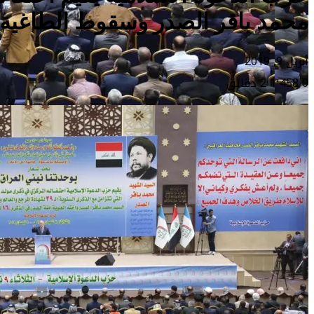
محمد باقر الصدر وسقوط الطاغية
أبريل 9, 2019
0
1٬458
2 دقائق