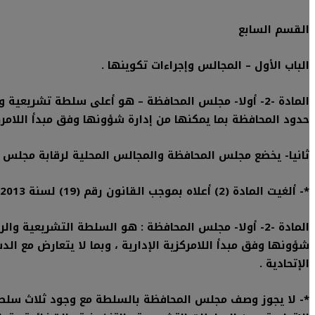
القسم السابع
الباب الأول – المجالس وإجراءات تكوينها .
المادة -2- أولا- مجلس المحافظة – هو أعلى سلطة تشريعي
حدود المحافظة بما يمكنها من إدارة شؤونها وفق مبدأ اللامركزي
ثانيا- يخضع مجلس المحافظة والمجالس المحلية لرقابة مجلس ا
*-
ألغيت المادة (2) أعلاه بموجب القانون رقم (19) لسنة 2013 ، وحل محلها ما يأتي :-
المادة -2- أولا- مجلس المحافظة : هو السلطة التشريعية 
شؤونها وفق مبدأ اللامركزية الإدارية ، وبما لا يتعارض مع ال
الإتحادية .
*-