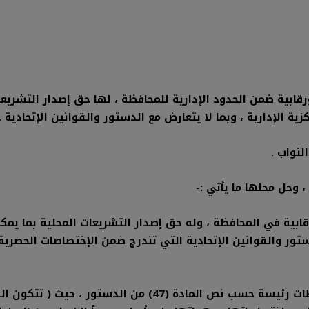
ة ورقابية ضمن الحدود الإدارية للمحافظة ، لها حق إصدار التشري
ة الإدارية ، وبما لا يتعارض مع الدستور والقوانين الإتحادية .
لنواب .
والرقابية في المحافظة ، وله حق إصدار التشريعات المحلية بما يمك
دستور والقوانين الإتحادية التي تندرج ضمن الإختصاصات الحصري
لا يجوز وصف مجلس المحافظة بالسلطة مع وجود ثلاث سلطات رئيسة حسب نص المادة (47) من الدستور ،