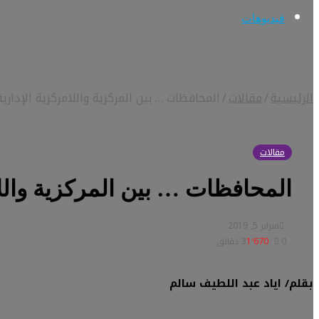
فيديوهات
الرئيسية
/
مقالات
/
المحافظات … بين المركزية واللامركزية الإدارية 
مقالات
المحافظات … بين المركزية واللام
فبراير 5, 2019
0
1٬670
3 دقائق
بقلم/ اياد عبد اللطيف سالم