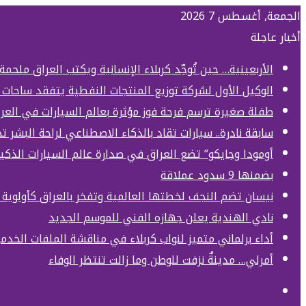
الجمعة, أغسطس 7 2026
أخبار عاجلة
الأربعينية… حين تُوحِّد كربلاء الإنسانية ويكتب العراق ملحمة
الوكيل الأول لشركة توزيع المنتجات النفطية يتفقد ساحات 
طفلة صغيرة ترسم فرحة فوز مؤثرة بعالم السيارات في العر
سابقة نادرة.. سيارات تقاد بالذكاء الاصطناعي لراحة البشر 
أومودا وجايكو” تضع العراق في صدارة عالم السيارات الذكي
بضمنها 9 سدود عملاقة
نيسان تضم النجف لخطتها العالمية وتفخر بالعراق كأولوي
نادي الهندية يعلن جهازه الفني للموسم الجديد
أداء برلماني متميز لنواب كربلاء في مناقشة الملفات الخدمي
أمرلي… مدينةٌ نزفت للوطن وما زالت تنتظر الوفاء
بحث