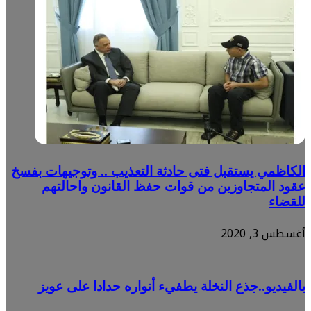
الكاظمي يستقبل فتى حادثة التعذيب .. وتوجيهات بفسخ
عقود المتجاوزين من قوات حفظ القانون واحالتهم
للقضاء
أغسطس 3, 2020
بالفيديو..جذع النخلة يطفيء أنواره حدادا على عويز