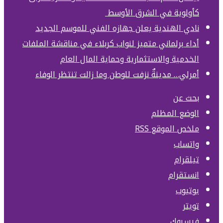
كأولوية في الشرق الأوسط
نادي الهندية يعلن جهازه الفني للموسم الجديد
أداء برلماني متميز لنواب كربلاء في مناقشة الملفات
الخدمية والاستثمارية وحماية المال العام
أمرلي… مدينةٌ نزفت للوطن وما زالت تنتظر الوفاء
بحث عن
الوضع المظلم
ملخص الموقع RSS
واتساب
تيلقرام
انستقرام
يوتيوب
تويتر
فيسبوك