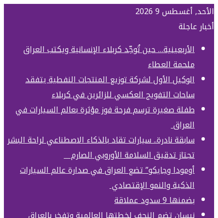
الأحد, أغسطس 9 2026
أخبار عاجلة
الأربعينية… حين تُوحِّد كربلاء الإنسانية ويكتب العراق
ملحمة العطاء
الوكيل الأول لشركة توزيع المنتجات النفطية يتفقد
ساحات التفويج العكسي للزائرين في كربلاء
طفلة صغيرة ترسم فرحة فوز مؤثرة بعالم السيارات في
العراق
سابقة نادرة.. سيارات تقاد بالذكاء الاصطناعي لراحة البشر
تجتاز تدقيق السلامة الأوروبي الصارم
أومودا وجايكو” تضع العراق في صدارة عالم السيارات
الذكية والنمو الإقتصادي
بضمنها 9 سدود عملاقة
نيسان تضم النجف لخطتها العالمية وتفخر بالعراق