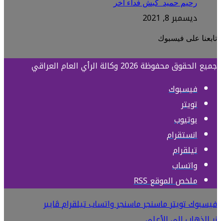
رحيم حميد_كبش فداء اخر
ديسمبر 8, 2021
تابعنا على فيسبوك
جميع الحقوق محفوظة 2026 وكالة الرأي العام العراقي
فيسبوك
تويتر
يوتيوب
انستقرام
تيلقرام
واتساب
ملخص الموقع RSS
فيسبوك
تويتر
ماسنجر
ماسنجر
واتساب
تيلقرام
ڤايبر
زر الذهاب إلى الأعلى