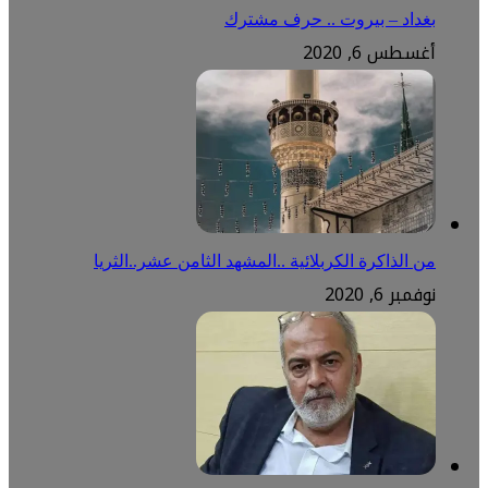
بغداد – بيروت .. حرف مشترك
أغسطس 6, 2020
من الذاكرة الكربلائية ..المشهد الثامن عشر..الثريا
نوفمبر 6, 2020