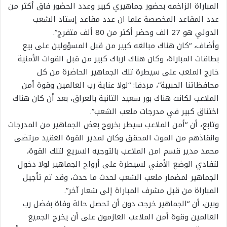
المباراة الزاخمه بحضور جماهيري كبير وعدد الحضور فاق أكثر من
عدد المقاعد المخصصة علما ان عدد مقاعد إستاد الشعب
الدولي هو 27 الف وحضر أكثر من 80 ألف متفرج”.
وأضاف، “كان هناك مبالغه كبير من قبل المسؤولين على بيع
بطاقات المباراة، وكان هناك ارباك كبير من قبل القوات الأمنية
خارج الملعب على سيطرة تلك الجماهير الحاضرة من كل
محافظاتنا الحبيبة”، مردفا: “لولا عناية رب العالمين وقوة أمن
الملاعب لكانت هناك بور سعيد الثانية بالعراق، بعد أن كان هناك
اختناق كبير في مدرجات ملعب الشعب”.
وتابع، أن “أمن الملاعب سيطر بخروج بعض الجماهير من المدرجات
وانقاذهم من الموت المحقق وكان لمدير القوة العقيد مرتضى
محمد مدير قسم امن الملاعب بالتوجيه السريع لتلك القوة،
لتفادي الوضع الأمني لسيطرة على أرواح الجماهير لولا دخول
الجماهير لمضمار ملعب الشعب لحدث ما حدث، وقد تم تأجيل
المباراة من قبل مشرف المباراة إلى شعار آخر”.
وبين، أن “الجماهير خرجت دون أن تحصل حالة وفاة بفضل رب
العالمين وقوة أمن الملاعب العازمون على أن يخرج الجميع