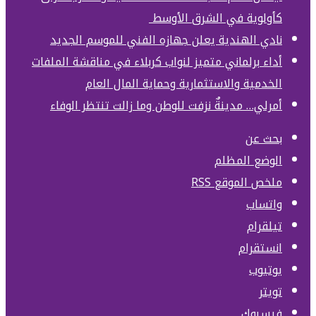
كأولوية في الشرق الأوسط
نادي الهندية يعلن جهازه الفني للموسم الجديد
أداء برلماني متميز لنواب كربلاء في مناقشة الملفات
الخدمية والاستثمارية وحماية المال العام
أمرلي… مدينةٌ نزفت للوطن وما زالت تنتظر الوفاء
بحث عن
الوضع المظلم
ملخص الموقع RSS
واتساب
تيلقرام
انستقرام
يوتيوب
تويتر
فيسبوك