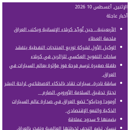
الإثنين, أغسطس 10 2026
أخبار عاجلة
الأربعينية… حين تُوحِّد كربلاء الإنسانية ويكتب العراق
ملحمة العطاء
الوكيل الأول لشركة توزيع المنتجات النفطية يتفقد
ساحات التفويج العكسي للزائرين في كربلاء
طفلة صغيرة ترسم فرحة فوز مؤثرة بعالم السيارات في
العراق
سابقة نادرة.. سيارات تقاد بالذكاء الاصطناعي لراحة البشر
تجتاز تدقيق السلامة الأوروبي الصارم
أومودا وجايكو” تضع العراق في صدارة عالم السيارات
الذكية والنمو الإقتصادي
بضمنها 9 سدود عملاقة
نيسان تضم النجف لخطتها العالمية وتفخر بالعراق