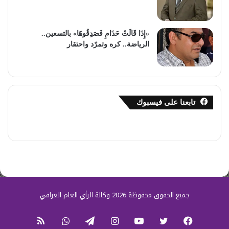
«إِذَا قَالَتْ حَذَامِ فَصَدِقُوهَا» بالتسعين..
الرياضة.. كره وتمرّد واحتقار
تابعنا على فيسبوك
جميع الحقوق محفوظة 2026 وكالة الرأي العام العراقي
فيسبوك
تويتر
يوتيوب
انستقرام
تيلقرام
واتساب
ملخص