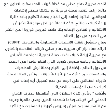
قامت مديرية دفاع مدني محافظة كربلاء المقدسة وبالتعاون مع
دائرة زراعة كربلاء بحملة توعوية تم خلالها تقديم إرشادات
لموظفي الدائرة إضافة إلى القيام بحملة لتعقيم بناية دائرة
زراعة كربلاء ، وتاتي هذه الحملة من اجل مواجهة الأمراض
الانتقالية والتفادي الإصابة بها خاصة فيروس كورونا الذي انتشر
في العديد من دول العالم.
وقال مسؤول شعبة الاستجابة الكيمياوية والبايلوجية (CBRN)
الرائد عماد نزار “ان مديرية دفاع مدني كربلاء المقدسة بالتعاون
مع مديرية زراعة كربلاء نفذت حملة توعوية لمواجهة الأمراض
الانتقالية وخاصة فيروس كورونا الذي انتشر مؤخرا في العديد
من دول العالم ، إضافة إلى القيام بحملة لرش المطهرات
والمعقمات في دائرة مديرية زراعة كربلاء ، وتأتي هذه الحملة
كاجراء استباقي على الرغم من عدم تسجيل أية إصابة في
كربلاء حسب المؤسسات الصحية”.
وأضاف ” وتأتي هذه المبادرة التي أطلقتها مديرية الدفاع
المدني في كربلاء، بعدَما شهدته الصين ومدن عالمية وعربية
من انتشار مفاجئ لمرض (فيروس كورونا) المستجد، مع تأكيد