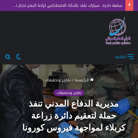
سابقة نادرة.. سيارات تقاد بالذكاء الاصطناعي لراحة البشر تجتاز تدقيق السلامة الأوروبي الصارم
الوضع
بح
القائمة
المظلم
عن
الرئيسية
/
تقارير وتحقيقات
تقارير وتحقيقات
مديرية الدفاع المدني تنفذ
حملة لتعقيم دائرة زراعة
كربلاء لمواجهة فيروس كورونا