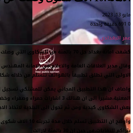
مايو 13, 2023
0
691
دقيقة واحدة
عمر البغدادي
كشفت امانة بغداد حل 70 بالمئة من الشكاوى التي وصلت اليها عن طريق تطبيق “بغداد صوت المواطن”.
وقال مدير العلاقات العامة والاعلام في الامانة المهندس 
الاولى التي تطلق تطبيقاً بالهواتف تتسلم من خلاله شكا
واضاف ان هذا التطبيق المجاني يمكن للمشتكي تسجيل ا
المعنية،مشيراً الى ان هنالك 3 اشا
بعض الشكاوى كيدية ومن ثم تحول الى البلدية لاتخاذ الاجراء ال
بتراكم النفايات،في حين ان 30 بالمئة لازالت