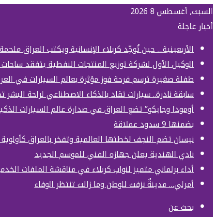
السبت, أغسطس 8 2026
أخبار عاجلة
الأربعينية… حين تُوحِّد كربلاء الإنسانية ويكتب العراق ملحمة
الوكيل الأول لشركة توزيع المنتجات النفطية يتفقد ساحات 
طفلة صغيرة ترسم فرحة فوز مؤثرة بعالم السيارات في العر
سابقة نادرة.. سيارات تقاد بالذكاء الاصطناعي لراحة البشر 
أومودا وجايكو” تضع العراق في صدارة عالم السيارات الذكي
بضمنها 9 سدود عملاقة
نيسان تضم النجف لخطتها العالمية وتفخر بالعراق كأولوي
نادي الهندية يعلن جهازه الفني للموسم الجديد
أداء برلماني متميز لنواب كربلاء في مناقشة الملفات الخدمي
أمرلي… مدينةٌ نزفت للوطن وما زالت تنتظر الوفاء
بحث عن