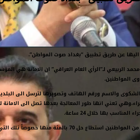
محمد الربيعي لـ”الرأي العام العراقي” ان الامانة هي المؤ
وى المواطنين.
لشكوى والاسم ورقم الهاتف وتصويرها لترسل الى البلدي
رات حمراء وصفراء وخضراء،وهي تعني انها طور المعالجة بعدها تصل الى الاما
مناسب بها خلال 24 ساعة.
واوضح ان التطبيق تسلم خلال مدة تجربته 10 الاف شكوى من المواطنين استطاع حل 70 بالمئة منها