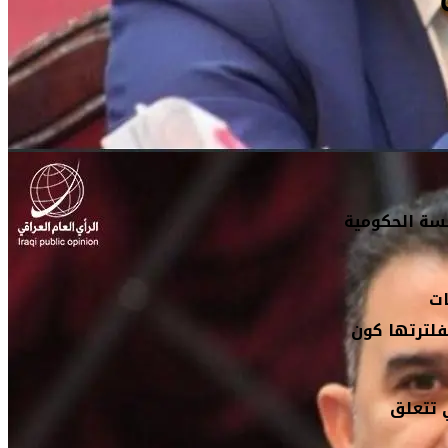
سسة الحكومية
ات
نة لفلترتها كون
 خصوصاً تلك التي تتعلق