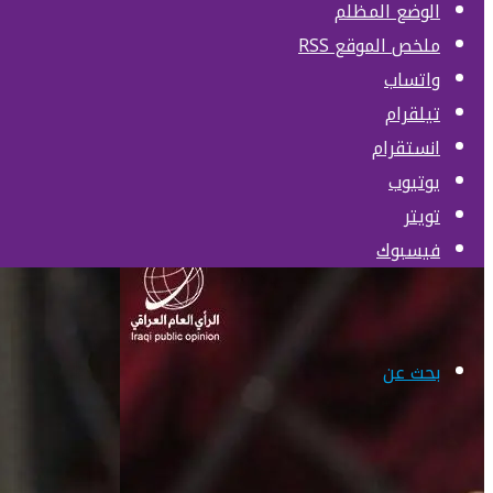
الوضع المظلم
ملخص الموقع RSS
واتساب
تيلقرام
انستقرام
يوتيوب
تويتر
فيسبوك
بحث عن