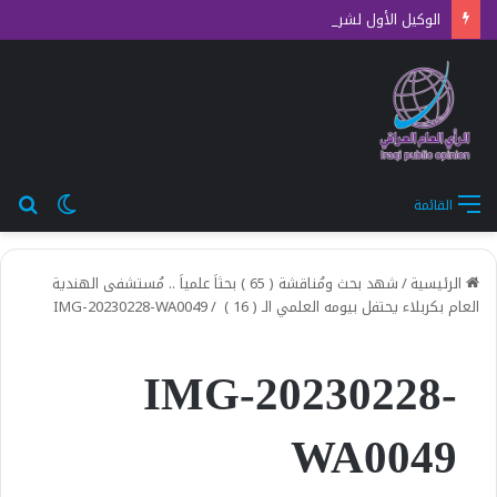
الوكيل الأول لشركة توزيع المنتجات النفطية يتفقد ساحات التفويج العكسي للزائرين في كربلاء
الوضع
بح
القائمة
المظلم
عن
الرئيسية
/
شهد بحث ومُناقشة ( 65 ) بحثاَ علمياَ .. مُستشفى الهندية
العام بكربلاء يحتفل بيومه العلمي الـ ( 16 )
/
IMG-20230228-WA0049
IMG-20230228-
WA0049