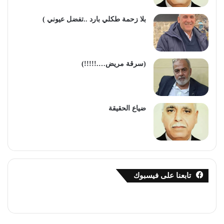
بلا زحمة طكلي بارد ..تفضل عيوني )
(سرقة مريض….!!!!!)
ضياع الحقيقة
تابعنا على فيسبوك