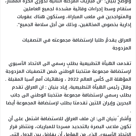
وأوضح بنيان: “أن مباريات المرحلة الثانية لدوري الكرة الممتاز،
ستقام وسط إجراءات وقائية مشددة لجميع العاملين
والمتواجدين في ملعب المباراة، وستكون هناك عقوبات
إدارية بخصوص المخالفين، وذلك من أجل سلامة الجميع”.
العراق يقدمُ طلبا لإستضافة مجموعته في التصفيات
المزدوجة
تقدمت الهيأة التطبيعية بطلبٍ رسمي الى الاتحاد الآسيوي
لإستضافة مجموعة منتخبنا الوطني ضمن التصفيات المزدوجة
المؤهلة الى كأس العالم 2022 ، ونهائيات أمم آسيا المقبلة .
وقالَ رئيس الهيأة التطبيعية، إياد بنيان : ان العراق تقدم
بطلب رسمي لإستضافة مجموعة منتخبنا الوطني الى جانب
البحرين وإيران اللتين تقدمتا بطلب لإستضافة المجموعة أيضا
.
وأشار َ بنيان الى: ان ملف العراق للاستضافة اشتمل على أن
تكون ملاعب البصرة بالتحديد مسرحا للمباريات، وننتظر قرار
الاتحاد الآسيوي الذي من المؤمل أن يفاضل بين الدول التي