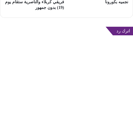
نجميه بكورونا
فريقي كربلاء والناصرية ستقام يوم
(19) بدون جمهور
اترك رد