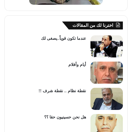
اخترنا لك من المقالات
عندما تكون قوياً..يصغى لك
أيام وأفلام
نقطة نظام .. نقطة شرف !!
هل نحن حسينيون حقا ؟؟