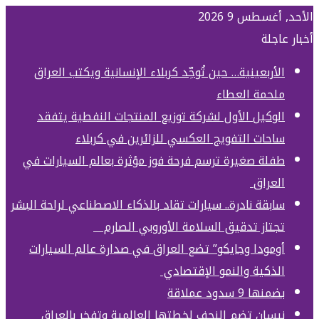
الأحد, أغسطس 9 2026
أخبار عاجلة
الأربعينية… حين تُوحِّد كربلاء الإنسانية ويكتب العراق
ملحمة العطاء
الوكيل الأول لشركة توزيع المنتجات النفطية يتفقد
ساحات التفويج العكسي للزائرين في كربلاء
طفلة صغيرة ترسم فرحة فوز مؤثرة بعالم السيارات في
العراق
سابقة نادرة.. سيارات تقاد بالذكاء الاصطناعي لراحة البشر
تجتاز تدقيق السلامة الأوروبي الصارم
أومودا وجايكو” تضع العراق في صدارة عالم السيارات
الذكية والنمو الإقتصادي
بضمنها 9 سدود عملاقة
نيسان تضم النجف لخطتها العالمية وتفخر بالعراق