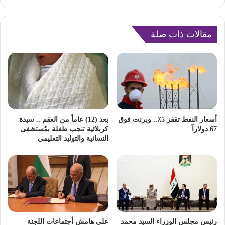
مقالات ذات صلة
أسعار النفط تقفز 5٪.. وبرنت فوق
بعد (12) عاماً من العقم .. سيدة
67 دولاراً
كربلائية تنجب طفلة بمُستشفى
النسائية والتوليد التعليمي
رئيس مجلس الوزراء السيد محمد
على هامش أجتماعات اللجنة