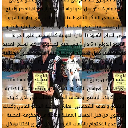
كربلاء عام ٢٠١٨وعمل مدربا واستطاع احراز بطولة القطر ونتائج
متقدمة في المركز الثاني لسنتين متتاليين في بطولة العراق
حصل حسين مطر على الحزام الأسود (4 دان )في التايكواندو و
على الحزام الأسود (1 دان) الدولية كذلك حصل على الحزام
الأسود الدولي ( 5 دان ) في لعبة الجيدوكوان كما تسلم العديد
من المناصب خلال مسيرته الرياضية منها مشرف الفنون القتالية
في نادي كربلاء ورئيس الاتحاد الفرعي للبروتايكواندو في كربلاء
كذلك الأمين المالي لاتحاد الكاراتيه في كربلاء دوره كاملة وبعد
استقالته من جميع المناصب يعمل حاليا عضو لجنة المسابقات
في الاتحاد العراقي المركزي للتايكواندو وعضو الهيئة الاداريه
لنادي كربلاء الرياضي ومشرف الفنون القتاليه في نادي كربلاء
الرياضي واضاف الشحماني : نعاني من قلة الدعم المادي وكذلك
المعنوي من قبل الجهات المعنية وخاصة من الحكومة المحلية
حيث عدم الاهتمام بالألعاب الفردية بشكل عام ورياضتنا بشكل