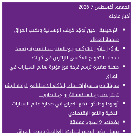
الجمعة, أغسطس 7 2026
أخبار عاجلة
الأربعينية… حين تُوحِّد كربلاء الإنسانية ويكتب العراق
ملحمة العطاء
الوكيل الأول لشركة توزيع المنتجات النفطية يتفقد
ساحات التفويج العكسي للزائرين في كربلاء
طفلة صغيرة ترسم فرحة فوز مؤثرة بعالم السيارات في
العراق
سابقة نادرة.. سيارات تقاد بالذكاء الاصطناعي لراحة البشر
تجتاز تدقيق السلامة الأوروبي الصارم
أومودا وجايكو” تضع العراق في صدارة عالم السيارات
الذكية والنمو الإقتصادي
بضمنها 9 سدود عملاقة
نيسان تضم النجف لخطتها العالمية وتفخر بالعراق