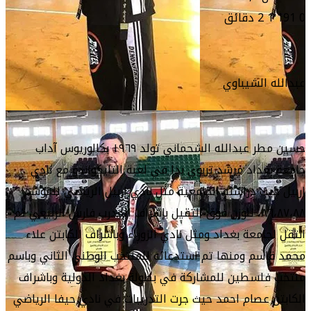
0
1٬191
2 دقائق
عبدالله الشيباوي
حسين مطر عبدالله الشحماني تولد ١٩٦٩ بكالوريوس آداب
جامعة بغداد مرشد تربوي بدا في لعبة التايكواندو مع نادي
اربيل حيث دراسته الجامعية مثل نادي اربيل الرياضي للموسم
٨٦،٨٧،٨٨، للوزن فوق الثقيل بإشراف المدرب فارس الربيعي ثم
انتقل لجامعة بغداد ومثل نادي الزوراء وباشراف الكابتن علاء
محمد قاسم ومنها تم استدعائه للمنتخب الوطني الثاني وباسم
منتخب فلسطين للمشاركة في بطولة بغداد الدولية وباشراف
الكابتن عصام احمد حيث جرت التدريبات في نادي حيفا الرياضي