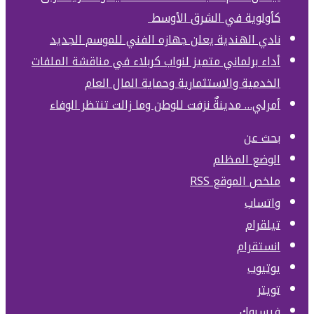
كأولوية في الشرق الأوسط
نادي الهندية يعلن جهازه الفني للموسم الجديد
أداء برلماني متميز لنواب كربلاء في مناقشة الملفات
الخدمية والاستثمارية وحماية المال العام
أمرلي… مدينةٌ نزفت للوطن وما زالت تنتظر الوفاء
بحث عن
الوضع المظلم
ملخص الموقع RSS
واتساب
تيلقرام
انستقرام
يوتيوب
تويتر
فيسبوك