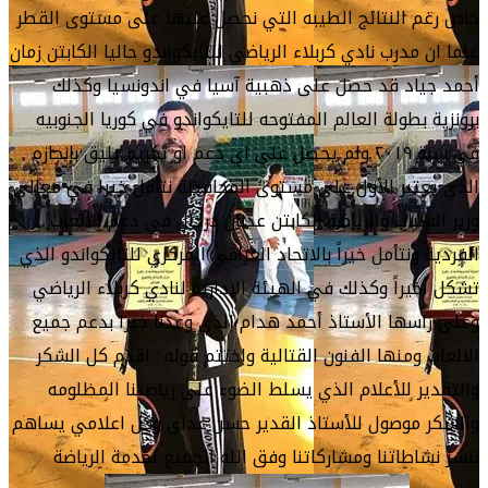
خاص رغم النتائج الطيبه التي نحصل عليها على مستوى القطر
علما ان مدرب نادي كربلاء الرياضي للتايكواندو حاليا الكابتن زمان
أحمد جياد قد حصل على ذهبية آسيا في اندونسيا وكذلك
برونزية بطولة العالم المفتوحه للتايكواندو في كوريا الجنوبيه
في سنة ٢٠١٩ ولم يحصل على اي دعم او تكريم يليق بإنجازه
الذي يعتبر الأول على مستوى المحافظة نتأمل خيرا في معالي
وزير الشباب والرياضة الكابتن عدنان درجال في دعم الالعاب
الفردية ونتأمل خيراً بالاتحاد العراقي المركزي للتايكواندو الذي
تشكل أخيراً وكذلك في الهيئة الإدارية لنادي كربلاء الرياضي
وعلى راسها الأستاذ أحمد هدام الذي وعدنا خيراً بدعم جميع
الالعاب ومنها الفنون القتالية واختتم قوله : اقدم كل الشكر
والتقدير للأعلام الذي يسلط الضوء على رياضتنا المظلومه
والشكر موصول للأستاذ القدير حسن عداي وكل اعلامي يساهم
بنشر نشاطاتنا ومشاركاتنا وفق الله الجميع لخدمة الرياضة