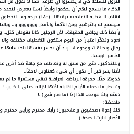
النزول للساحة كي لا يخسروا أي طرف.. هنا لا نقول من انتص
الذكاء ما يسمح لهم أن يحكموا وأيضاً لسنا بمعرض لنحدد من
انقلاب التغطية الاعلامية بر
سيسمح له بالترشيح ومن الأكفأ والأقدر ووووووو و.. وبالن
وأيضاَ ذلك يجافي الحقيقة.. لأن الرجلين كانا يقودان كت
نعود ونذكّر اعتباراً من اليوم ستكون التغطيات مختلفة وال
رجال وبطاقات ووجوه لا تريد أن تخسر نفسها باحتسابها ع
الخاسر الوحيد.
ولللتذكير.. حتى من سبق له وتعاطف مع جهة ضد أخرى علناً أ
لأننا بشر قبل أن نكون أي شيء كعناوين لاحقاً..
خذوها منّا.. محرقة الرياضة العراقية تبقى مستعرة ما لم يعرف 
وننتظر ما تحمله الأيام القابلة لأنها لازالت حبلى بالكثير..!
دمتم ولنا عودة.. هذا إذا (ما صار شي)..!
ملاحظة:
كلنا إخوة (صحفيون وإعلاميون) رأيك محترم ورأيي محترم ولا
الأخبار لبارت الصحف)..