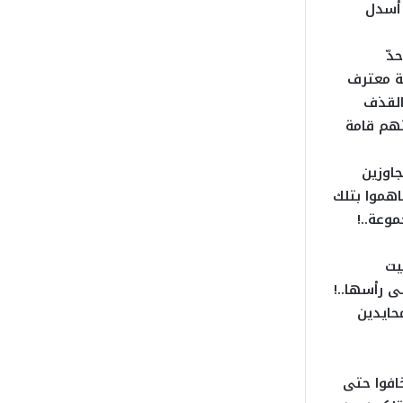
 أسدل
دّ
ة معترف
القذف
تهم قامة
جاوزين
اهموا بتلك
وعة..!
يت
ى رأسها..!
حايدين
افوا حتى