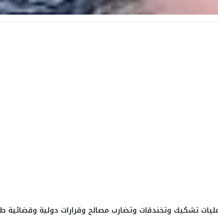
عمليات تشكيك وتخندقات وتضارب مصالح وقرارات دولية وقضائية طا