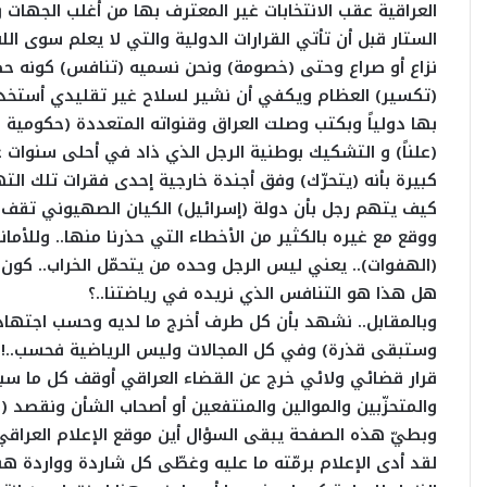
العراقية عقب الانتخابات غير المعترف بها من أغلب الجهات 
الستار قبل أن تأتي القرارات الدولية والتي لا يعلم سوى الله
نزاع أو صراع وحتى (خصومة) ونحن نسميه (تنافس) كونه حصل
(تكسير) العظام ويكفي أن نشير لسلاح غير تقليدي أستخدم
بها دولياً وبكتب وصلت العراق وقنواته المتعددة (حكومية 
(علناً) و التشكيك بوطنية الرجل الذي ذاد في أحلى سنوات ع
كبيرة بأنه (يتحرّك) وفق أجندة خارجية إحدى فقرات تلك الت
كيف يتهم رجل بأن دولة (إسرائيل) الكيان الصهيوني تقف خلف
ووقع مع غيره بالكثير من الأخطاء التي حذرنا منها.. وللأما
(الهفوات).. يعني ليس الرجل وحده من يتحمّل الخراب.. كون
هل هذا هو التنافس الذي نريده في رياضتنا..؟
وبالمقابل.. نشهد بأن كل طرف أخرج ما لديه وحسب اجتهاده ل
وستبقى قذرة) وفي كل المجالات وليس الرياضية فحسب..! هذ
قرار قضائي ولائي خرج عن القضاء العراقي أوقف كل ما سبق 
والمتحزّبين والموالين والمنتفعين أو أصحاب الشأن ونقصد (
وبطيّ هذه الصفحة يبقى السؤال أين موقع الإعلام العراقي
لقد أدى الإعلام برمّته ما عليه وغطّى كل شاردة وواردة ه