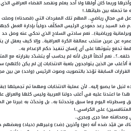
وآخرها وربما كان أولها ولا أحد يعلم ونقصد القضاء العراقي الذي
 ما تحمله بين طياتها..!
 في مجالٍ رياضيٍ.. المهم تلك المفردات التي (قصدناه) وصلت ح
 ضد السيد رعد حمودي الرئيس المكلّف دولياً بإدارة العمل كجه
وبرلمانية ورياضية).. نعم سادتي السلاح الذي نحكي عنه وصل حد 
مره عن عرين منتخب عمالقة الكرة العراقية.. وإلا كيف يعقل ان ي
همة تدفع بثبوتها على أي إنسان تنفيذ حكم الإعدام به..
ه..؟.. نعم أخطأ الرجل لأنه لم يحاسب أو يتشدّد بقرارته مع المت
نة ألأغلب من الذين يتواجدون بلعبة الانتخابات إن لم يكن (كلهم) س
 القرارات السابقة تؤخذ بالتصويت وصوت الرئيس (واحد) من بين مجم
نيل ما يصبو إليه.. لأن عملية الانتخابات ومهما تم تجميلها (بق
ا ما اعتدنا عليه في أغلب دولنا العربية وليس كلها والعراق عل
وسطرناه اليوم وما سبق وتحدثنا به.. بل وتحدّث به غيرنا من الم
المتنافسين) على الكراسي..!
 وصحافته مما جرى ويجري..
ناك من قيّد ضده أنه (مع) وآخرين (ضد) وغيرهم (حياد) وبعضهم خ