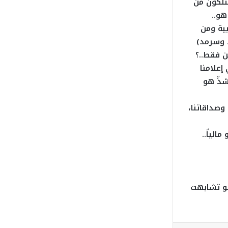
متلكون من
هو..
ولمبية ومن
د وسرمد)
ن فقط..؟
إعلامنا
شذّ هو
وصداقاتنا،
الياً..
(لو تشابهت