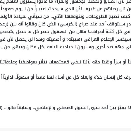
ر لأن المتابع ونقصد الجمهور والقراء ما عادوا يسيّرون لأنهم ي
 نال رضاهم عن غيره.. لأن الذي سيحدث اعتباراً من اليوم صعوداً 
مّتها لـ(١٨٠) درجة وستلاحظون كيف تصبح الطروحات.. ونتوقعها الآتي.. من سيأتي لقيادة الأ
ادر سيتوقف أحد عند صراع (الكرسي) الذي كان وقالوا أنه بين (رع
ل.. وفي كل كتلة أطراف..! فهل من المعقول حصر كل ما حصل بشخصي
ا سيخسر الإعلام العراقي (هيبته) و أهميته وهذا لن يحصل لأن في 
لى جهة ضد أخرى وسترون الحيادية التامة بكل مكان ويبقى من ي
و سراً وهذا حقه لأننا نبقى كمجتمعات نتأثر بعواطفنا وعلاقاتنا 
كل إنسان حدّه وابعاد كل من أساء لها عمداً أو سهواً.. ادارياً أو م
 يميّز بين أحد سوى السبق الصحفي والإعلامي.. وسابقاً قالوا.. 