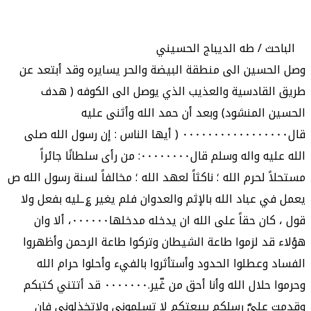
الباحث / طه الديباج الحسيني
وصل الحسين الى منطقة البيضة والحر يسايره وقد أبتعد عن
طريق القادسية والعذيب الذي يوصل الى الكوفه ( هدف
الحسين المنشود) وبعد أن حمد الله وأثنى عليه
قال٠٠٠٠٠٠٠٠٠٠٠٠٠٠٠٠٠ ( أيها الناس : إن رسول الله صلى
الله عليه واله وسلم قال٠٠٠٠٠٠٠٠: من رأى سلطانًا جائراً
مستحلاً لحرم الله ؛ ناكثاً لعهد الله ؛ مخالفاً لسنة رسول الله ص
يعمل في عباد الله بالإثم والعدوان فلم يغير ؏ـليه بفعل ولا
قول ، كان حقاً على الله ان يدخله مدخلها٠٠٠٠٠٠، ألا وان
هؤلاء قد لزموا طاعة الشيطان وتركوا طاعة الرحمن وأظهروا
الفساد وعطلوا الحدود وأستأثروا بالفيء وأحلوا حرام الله
وحرموا حلال الله وأنا أحق من غّير.٠٠٠٠٠٠٠ قد أتتني كتبكم
وقدمت عليَّ رسلكم ببيعتكم لا تسلموني ولاتخذلوني فإن