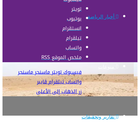
تويتر
يوتيوب
أخبار الرياضة
انستقرام
تيلقرام
واتساب
ملخص الموقع RSS
منوعات
فيسبوك
تويتر
ماسنجر
ماسنجر
واتساب
تيلقرام
ڤايبر
زر الذهاب إلى الأعلى
تقارير وتحقيقات