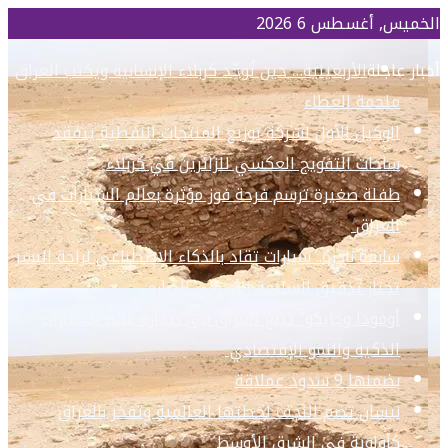
الخميس, أغسطس 6 2026
أخبار عاجلة
الأربعينية… حين تُوحِّد كربلاء الإنسانية ويكتب العراق
ملحمة العطاء
الوكيل الأول لشركة توزيع المنتجات النفطية يتفقد
ساحات التفويج العكسي للزائرين في كربلاء
طفلة صغيرة ترسم فرحة فوز مؤثرة بعالم السيارات في
العراق
سابقة نادرة.. سيارات تقاد بالذكاء الاصطناعي لراحة البشر
تجتاز تدقيق السلامة الأوروبي الصارم
أومودا وجايكو” تضع العراق في صدارة عالم السيارات
الذكية والنمو الإقتصادي
بضمنها 9 سدود عملاقة
نيسان تضم النجف لخطتها العالمية وتفخر بالعراق
كأولوية في الشرق الأوسط