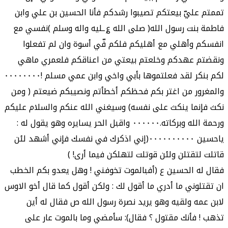
تممتم عليّ بيعتكم تصيبوا رشدكم فأنا الحسين بن علي وابن
فاطمة بنت رسول الله( صلى الله ؏ـليه واله وسلم )نفسي مع
انفسكم وأهلي مع أهليكم فلكم فّي أسوة وان لم تفعلوا
ونقضتم عهدكم وخلعتم بيعتي من اعناقكم فلعمري ماهي
لكم بنكر لقد فعلتموها بأبي واخي وابن عمي مسلم !٠٠٠٠٠٠٠٠
والمغرور من اغتر بكم فحظكم أخطأتم ونصيبكم ضيعتم ( ومن
نكث فإنما ينكث على نفسه) وسيغني الله عنكم والسلام عليكم
ورحمة الله وبركاته.٠٠٠٠٠٠ واقبل الحر يسايره وهو يقول له :
ياحسين ٠٠٠٠٠٠٠٠٠٠(إني اذكرك في نفسك فإني أشهد لئن
قاتلت لتقتلن ولئن قوتلت لتهلكن فيما أرى! )
فقال له الحسين ع (أفبالموت تخوفني ! وهل يعدو بكم الخطب
ان تقتلوني ما أدري ما أقول لك : ولكن أقول كما قال أخو الاوس
لابن عمه ولقيه وهو يريد نصرة رسول الله ص فقال له أين
تذهب ! فأنك مقتول ؟ فقال): سأمضي وما بالموت عار على