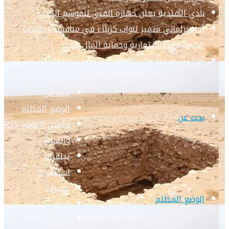
نادي الهندية يعلن جهازه الفني للموسم الجديد
أداء برلماني متميز لنواب كربلاء في مناقشة الملفات
الخدمية والاستثمارية وحماية المال العام
أمرلي… مدينةٌ نزفت للوطن وما زالت تنتظر الوفاء
بحث عن
الوضع المظلم
بحث عن
ملخص الموقع RSS
واتساب
تيلقرام
انستقرام
يوتيوب
الوضع المظلم
تويتر
فيسبوك