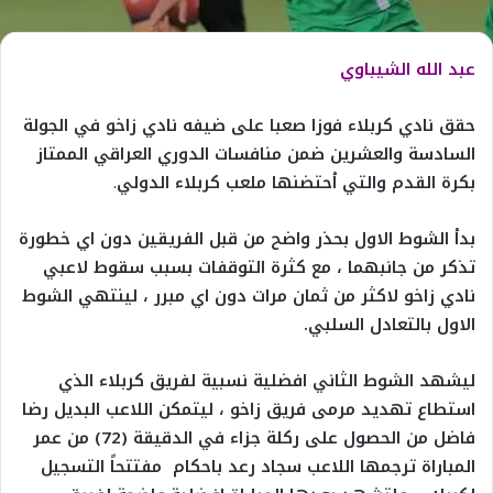
عبد الله الشيباوي
حقق نادي كربلاء فوزا صعبا على ضيفه نادي زاخو في الجولة
السادسة والعشرين ضمن منافسات الدوري العراقي الممتاز
بكرة القدم والتي أحتضنها ملعب كربلاء الدولي
.
بدأ الشوط الاول بحذر واضح من قبل الفريقين دون اي خطورة
تذكر من جانبهما ، مع كثرة التوقفات بسبب سقوط لاعبي
نادي زاخو لاكثر من ثمان مرات دون اي مبرر ، لينتهي الشوط
الاول بالتعادل السلبي.
ليشهد الشوط الثاني افضلية نسبية لفريق كربلاء الذي
استطاع تهديد مرمى فريق زاخو ، ليتمكن اللاعب البديل رضا
فاضل من الحصول على ركلة جزاء في الدقيقة (72) من عمر
المباراة ترجمها اللاعب سجاد رعد باحكام مفتتحاً التسجيل