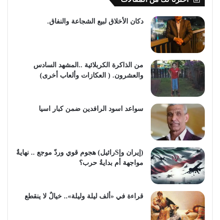
دكان الأخلاق لبيع الشجاعة والنفاق.
من الذاكرة الكربلائية ..المشهد السادس
والعشرون. ( العكازات وألعاب أخرى)
سواعد اسود الرافدين ضمن كبار اسيا
(إيران وإSرائيل) هجوم قوي وردّ موجع .. نهايةٌ
مواجهة أم بدايةُ حرب؟
قراءة في «ألف ليلة وليلة».. خيالٌ لا ينقطع