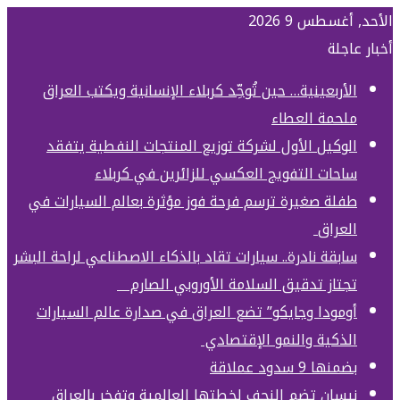
الأحد, أغسطس 9 2026
أخبار عاجلة
الأربعينية… حين تُوحِّد كربلاء الإنسانية ويكتب العراق
ملحمة العطاء
الوكيل الأول لشركة توزيع المنتجات النفطية يتفقد
ساحات التفويج العكسي للزائرين في كربلاء
طفلة صغيرة ترسم فرحة فوز مؤثرة بعالم السيارات في
العراق
سابقة نادرة.. سيارات تقاد بالذكاء الاصطناعي لراحة البشر
تجتاز تدقيق السلامة الأوروبي الصارم
أومودا وجايكو” تضع العراق في صدارة عالم السيارات
الذكية والنمو الإقتصادي
بضمنها 9 سدود عملاقة
نيسان تضم النجف لخطتها العالمية وتفخر بالعراق