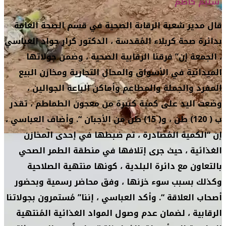
سليم كاظم
قال مدير شعبة الرقابة الصحية في قسم الصحة العامة
بدائرة صحة كربلاء المُقدسة ، الدكتور كرار جواد العباسي
، الجمعة إن” فرقنا الرقابية الصحية ، وضمن جولاتها
الميدانية في الأسواق والمحال التجارية ومخازن البيع
المفرد والجملة والمطاعم وأماكن الباعة الجوالين ،
وضعت اليد على كمية كبيرة من معجون الطماطم ، تقدر
ب ( 120) طن ، و( 15) طن من الأجبان “. وأضاف العباسي ،
إن “الكمية المُصادرة ، تم ضبطها في إحدى المخازن
الغذائية ، حيث جرى إتلافها في منطقة الطمر الصحي
بالتعاون مع دائرة البلدية ، كونها منتهية الصلاحية
وكذلك بسبب سوء خزنها ، وفق محاضر رسمية وبحضور
أصحاب العلاقة “. وأكد العباسي ، إننا” مُستمرون بجولاتنا
الرقابية ، لضمان عدم وصول المواد الغذائية المُنتهية