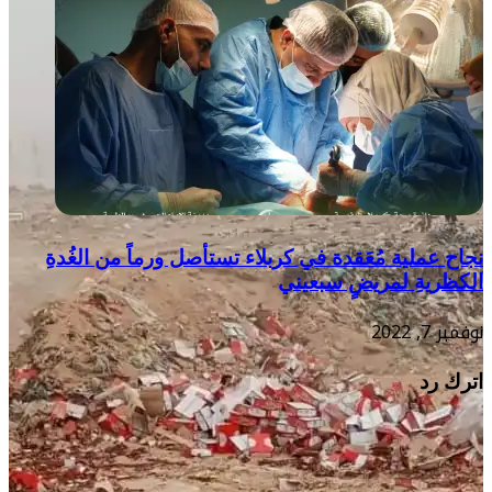
نجاح عملية مُعَقدة في كربلاء تستأصل ورماً من الغُدةِ
الكظريةِ لمريضٍ سبعيني
نوفمبر 7, 2022
اترك رد