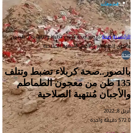
فيديوهات
الرئيسية
/
صحة
/
بالصور..صحة كربلاء تضبط وتتلف 135 طن من
معجون الطماطم والأجبان مُنتهية الصلاحية
صحة
بالصور..صحة كربلاء تضبط وتتلف
135 طن من معجون الطماطم
والأجبان مُنتهية الصلاحية
أبريل 8, 2022
0
572
دقيقة واحدة