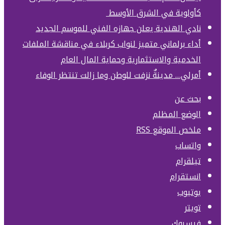
كأولوية في الشرق الأوسط
نادي الهندية يعلن جهازه الفني للموسم الجديد
أداء برلماني متميز لنواب كربلاء في مناقشة الملفات
الخدمية والاستثمارية وحماية المال العام
أمرلي… مدينةٌ نزفت للوطن وما زالت تنتظر الوفاء
بحث عن
الوضع المظلم
ملخص الموقع RSS
واتساب
تيلقرام
انستقرام
يوتيوب
تويتر
فيسبوك