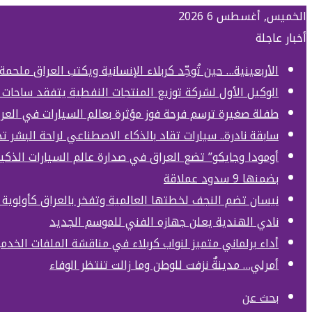
الخميس, أغسطس 6 2026
أخبار عاجلة
الأربعينية… حين تُوحِّد كربلاء الإنسانية ويكتب العراق ملحمة
الوكيل الأول لشركة توزيع المنتجات النفطية يتفقد ساحات 
طفلة صغيرة ترسم فرحة فوز مؤثرة بعالم السيارات في العر
سابقة نادرة.. سيارات تقاد بالذكاء الاصطناعي لراحة البشر 
أومودا وجايكو” تضع العراق في صدارة عالم السيارات الذكي
بضمنها 9 سدود عملاقة
نيسان تضم النجف لخطتها العالمية وتفخر بالعراق كأولوي
نادي الهندية يعلن جهازه الفني للموسم الجديد
أداء برلماني متميز لنواب كربلاء في مناقشة الملفات الخدمي
أمرلي… مدينةٌ نزفت للوطن وما زالت تنتظر الوفاء
بحث عن