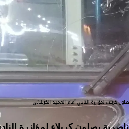
صلون كربلاء لمؤازرة النادي أمام العميد الكربلائي
ناصرية يصلون كربلاء لمؤازرة النادي