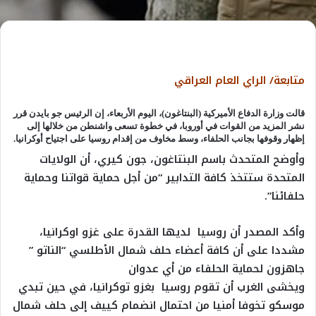
متابعة/ الراي العام العراقي
قالت وزارة الدفاع الأميركية (البنتاغون)، اليوم الأربعاء، إن الرئيس جو بايدن قرر
نشر المزيد من القوات في أوروبا، في خطوة تسعى واشنطن من خلالها إلى
إظهار وقوفها بجانب الحلفاء، وسط مخاوف من إقدام روسيا على اجتياح أوكرانيا.
وأوضح المتحدث باسم البنتاغون، جون كيري، أن الولايات
المتحدة ستتخذ كافة التدابير “من أجل حماية قواتنا وحماية
حلفائنا”.
وأكد المصدر أن روسيا لديها القدرة على غزو اوكرانيا،
مشددا على أن كافة أعضاء حلف شمال الأطلسي “الناتو ”
جاهزون لحماية الحلفاء من أي عدوان
ويخشى الغرب أن تقوم روسيا بغزو توكرانيا، في حين تبدي
موسكو تخوفا أمنيا من احتمال انضمام كييف إلى حلف شمال