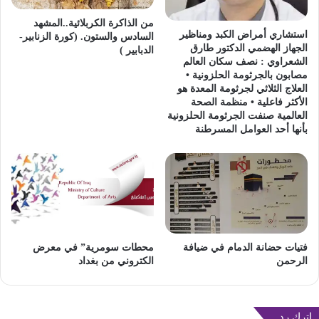
من الذاكرة الكربلائية..المشهد
استشاري أمراض الكبد ومناظير
السادس والستون. (كورة الزنابير-
الجهاز الهضمي الدكتور طارق
الدبابير )
الشعراوي : نصف سكان العالم
مصابون بالجرثومة الحلزونية •
العلاج الثلاثي لجرثومة المعدة هو
الأكثر فاعلية • منظمة الصحة
العالمية صنفت الجرثومة الحلزونية
بأنها أحد العوامل المسرطنة
محطات سومرية” في معرض
فتيات حضانة الدمام في ضيافة
الكتروني من بغداد
الرحمن
اترك رد