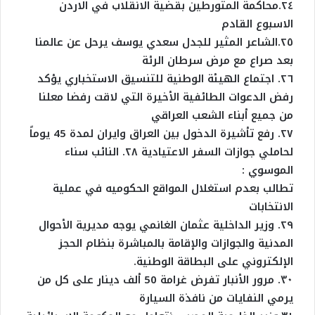
٢٤.محاكمة المتورطين بقضية الانقلاب في الاردن
الاسبوع القادم
٢٥.الشاعر المثير للجدل سعدي يوسف يرحل عن عالمنا
بعد صراع مع مرض سرطان الرئة
٢٦. اجتماع الهيئة الوطنية للتنسيق الاستخباري يؤكد
رفض الدعوات الطائفية الأخيرة التي لاقت رفضا معلنا
من جميع أبناء الشعب العراقي
٢٧. رفع تأشيرة الدخول بين العراق وايران لمدة 45 يوماً
لحاملي جوازات السفر الاعتيادية ٢٨. النائب سناء
الموسوي :
تطالب بعدم استغلال المواقع الحكوميه في عملية
الانتخابات
٢٩. وزير الداخلية عثمان الغانمي يوجه مديرية الأحوال
المدنية والجوازات والإقامة بالمباشرة بنظام الحجز
الإلكتروني على البطاقة الوطنية.
٣٠. مرور الأنبار تفرض غرامة 50 ألف دينار على كل من
يرمي النفايات من نافذة السيارة