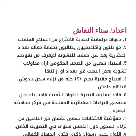
اعداد/ سناء النقاش
١. دعوات برلمانية لحماية الاقتراع من السلاح المنفلت
٢. مواطنون واكاديميون يطالبون بحماية معالم بغداد
الحضارية بعد شن حملات للتشويه لايعرف من يقودها
٣. استياء شعبي من الصمت الحكومي ازاء محاولات
تشويه بعض النصب في بغداد او ازالتها
٤. افتتاح مقبرة تضم ١٢٣ جثة من نزلاء سجن بادوش
قتلهم داعش
٥. قائد عمليات البصرة :القوات الأمنية قامت باعتقال
مفتعلي النزاعات العشائرية المسلحة في مركز محافظة
البصرة
٦. مفوّضية الانتخابات: نسعى لضمان حق الناخبين من
نزلاء السجون دون الخمس سنوات في التصويت الخاص.
٧. اللواء يحيى رسول: ذكرى فتوى الجهاد الكفائي