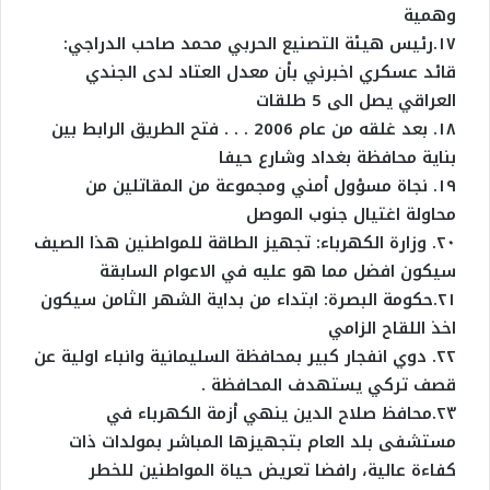
وهمية
١٧.رئيس هيئة التصنيع الحربي محمد صاحب الدراجي:
قائد عسكري اخبرني بأن معدل العتاد لدى الجندي
العراقي يصل الى 5 طلقات
١٨. بعد غلقه من عام 2006 . . . فتح الطريق الرابط بين
بناية محافظة بغداد وشارع حيفا
١٩. نجاة مسؤول أمني ومجموعة من المقاتلين من
محاولة اغتيال جنوب الموصل
٢٠. وزارة الكهرباء: تجهيز الطاقة للمواطنين هذا الصيف
سيكون افضل مما هو عليه في الاعوام السابقة
٢١.حكومة البصرة: ابتداء من بداية الشهر الثامن سيكون
اخذ اللقاح الزامي
٢٢. دوي انفجار كبير بمحافظة السليمانية وانباء اولية عن
قصف تركي يستهدف المحافظة .
٢٣.محافظ صلاح الدين ينهي أزمة الكهرباء في
مستشفى بلد العام بتجهيزها المباشر بمولدات ذات
كفاءة عالية، رافضا تعريض حياة المواطنين للخطر