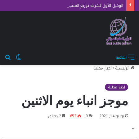
الوكيل الأول لشركة توزيع المنتجات النفطية يتفقد ساحات التفويج العكسي للزائرين في كربلاء
الوضع
بح
القائمة
المظلم
عن
الرئيسية
/
اخبار محلية
اخبار محلية
موجز انباء يوم الاثنين
يونيو 14, 2021
0
652
2 دقائق