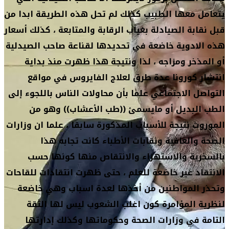
يتعامل معها الطبيب كذلك لم تحل هذه الطريقة ابدا من
قبل نقابة الصيادلة بغياب الرقابة والمتابعة ، كذلك أسعار
هذه الادوية خاضعة في تحديدها لقناعة صاحب الصيدلية
أو المذخر ومزاجه ، لذا ونتيجة هذا ظهرت منذ بداية
انتشار كورونا عدة طرق لعلاج الفايروس في مواقع
التواصل الاجتماعي علما بأن محاولات الناس باللجوء إلى
الطب البديل أو مايسمئ ((طب الأعشاب)) وهو من
الموروث نتيجة للأسباب المذكورة سابقا ، علما ان وزارات
الصحة والعافية ونقابات الأطباء كانت تجابه هذا
بالسخرية والاستهزاء والانتقاص منها كونها حسب
الانتقاد غير خاضعة للعلم ، حتى ظهرت انتقادات للقاحات
وتحذر المواطنين من أخذها لعدة اسباب وهي خاضعة
لنظرية المؤامرة كون اغلب الشعوب ليس لها الثقة
التامة في وزارات الصحة وحكوماتها وكذلك إدارتها