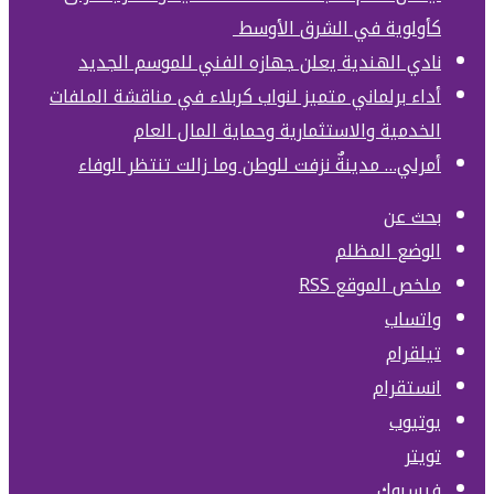
كأولوية في الشرق الأوسط
نادي الهندية يعلن جهازه الفني للموسم الجديد
أداء برلماني متميز لنواب كربلاء في مناقشة الملفات
الخدمية والاستثمارية وحماية المال العام
أمرلي… مدينةٌ نزفت للوطن وما زالت تنتظر الوفاء
بحث عن
الوضع المظلم
ملخص الموقع RSS
واتساب
تيلقرام
انستقرام
يوتيوب
تويتر
فيسبوك