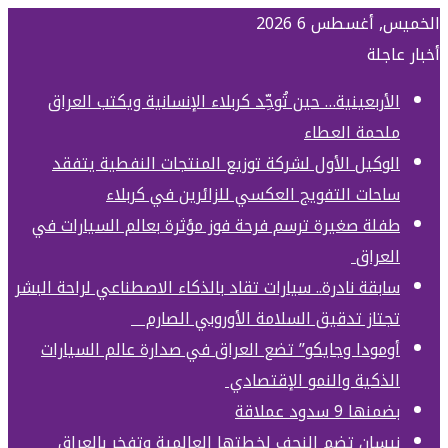
الخميس, أغسطس 6 2026
أخبار عاجلة
الأربعينية… حين تُوحِّد كربلاء الإنسانية ويكتب العراق
ملحمة العطاء
الوكيل الأول لشركة توزيع المنتجات النفطية يتفقد
ساحات التفويج العكسي للزائرين في كربلاء
طفلة صغيرة ترسم فرحة فوز مؤثرة بعالم السيارات في
العراق
سابقة نادرة.. سيارات تقاد بالذكاء الاصطناعي لراحة البشر
تجتاز تدقيق السلامة الأوروبي الصارم
أومودا وجايكو” تضع العراق في صدارة عالم السيارات
الذكية والنمو الإقتصادي
بضمنها 9 سدود عملاقة
نيسان تضم النجف لخطتها العالمية وتفخر بالعراق