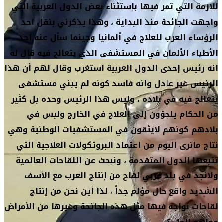
للازمة التي تمر فيها بإستثناء بعض الدول العربية التي
واجهت الجائحة منذ البداية ، وهذا يذكرني بنقل احد
الرؤساء العرب للعلاج في ألمانيا وحينما سأل عنه احد
الأطباء الألمان في المستشفى الذي يتعالج فيه قال له
انه رئيس إحدى الدول العربية استغرب وقال لهم أن هذا
الرئيس غير عادل وانه فاسد كونه لم يبني مستشفى
يتعالج فيه في بلاده ، وليس هذا الرئيس وحده بل كثير
من الحكام يلجؤون إلى العلاج في الخارج وليس في
بلادهم كونهم لايثقون في المستشفيات الوطنية وهي
نتاج مانرى اليوم من اعتماد البروتكولات العلاجية التي
تتبعها الدول المتقدمة ، ونبحث عن اللقاحات العالمية
ولانجد في بلد عربي لقاح من إنتاج العرب مع الأسف
الشديد واقع حال مؤلم جداً ، لذا أين نحن من إنتاج
لقاحات نواجه فيها مثل هذه الجائحة وغيرها من الأمراض
وماهو الحل ؟ .