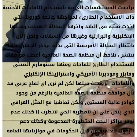
تزاحمت المستشفيات العربية باستخدام اللقاحات الأجنبية
ذات الاستخدام الطارىء لمواجهة جائحة كورونا التي
اخذت تفتك في البلاد وآخرها السلالة الهندية وقبلها
الإنكليزية والبرازلية وغيرها من السلالات ونحن الان
بانتظار السلالة الأفريقية التي بدأت بوادر الإعلان عنها
تنتشر ، نلاحظ أن منظمة الصحة العالمية أعطت موافقات
للاستخدام الطارئ للقاحات ومنها سينوفارم الصيني
وفايزر وموديرنا الأمريكي واسترازينكا الإنكليزي
واللقاحات الروسية قبلها لكن لم نرى اي لقاح عربي قد
نال موافقة منظمة الصحة العالمية بالرغم من وجود
كوادر عالية المستوى ولكن تماشيا مع المثل العراقي
الذي ينص على ان ((مطربة الحي لاتطرب )) كذلك عدم
توفر مراكز البحث المتطورة المدعومة وكذلك دعم
البحوث العلمية من قبل الحكومات في موازناتها العامة