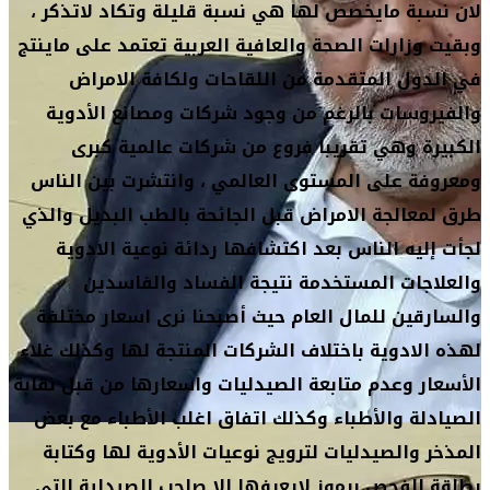
لان نسبة مايخصص لها هي نسبة قليلة وتكاد لاتذكر ،
وبقيت وزارات الصحة والعافية العربية تعتمد على ماينتج
في الدول المتقدمة من اللقاحات ولكافة الامراض
والفيروسات بالرغم من وجود شركات ومصانع الأدوية
الكبيرة وهي تقريبا فروع من شركات عالمية كبرى
ومعروفة على المستوى العالمي ، وانتشرت بين الناس
طرق لمعالجة الامراض قبل الجائحة بالطب البديل والذي
لجأت إليه الناس بعد اكتشافها ردائة نوعية الادوية
والعلاجات المستخدمة نتيجة الفساد والفاسدين
والسارقين للمال العام حيث أصبحنا نرى اسعار مختلفة
لهذه الادوية باختلاف الشركات المنتجة لها وكذلك غلاء
الأسعار وعدم متابعة الصيدليات واسعارها من قبل نقابة
الصيادلة والأطباء وكذلك اتفاق اغلب الأطباء مع بعض
المذخر والصيدليات لترويج نوعيات الأدوية لها وكتابة
بطاقة الفحص برموز لايعرفها الا صاحب الصيدلية التي