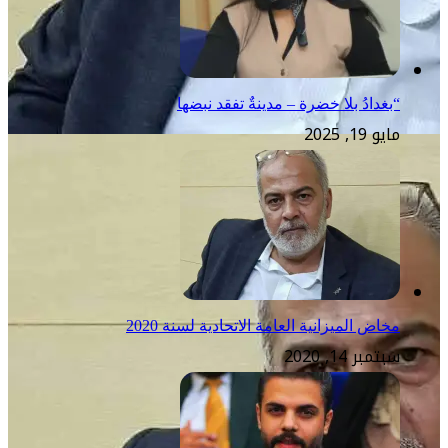
“بغدادُ بلا خضرة – مدينةٌ تفقد نبضها
مايو 19, 2025
مخاض الميزانية العامة الاتحادية لسنة 2020‪
سبتمبر 14, 2020