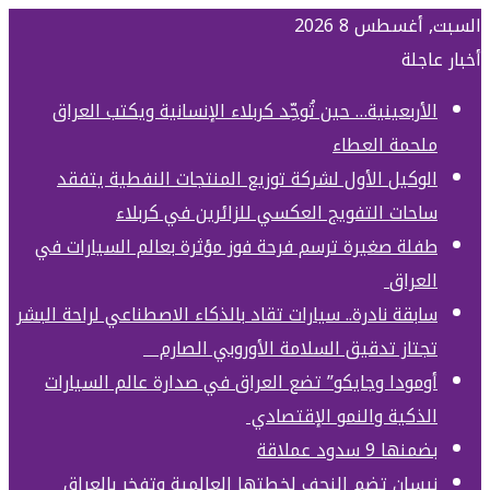
السبت, أغسطس 8 2026
أخبار عاجلة
الأربعينية… حين تُوحِّد كربلاء الإنسانية ويكتب العراق
ملحمة العطاء
الوكيل الأول لشركة توزيع المنتجات النفطية يتفقد
ساحات التفويج العكسي للزائرين في كربلاء
طفلة صغيرة ترسم فرحة فوز مؤثرة بعالم السيارات في
العراق
سابقة نادرة.. سيارات تقاد بالذكاء الاصطناعي لراحة البشر
تجتاز تدقيق السلامة الأوروبي الصارم
أومودا وجايكو” تضع العراق في صدارة عالم السيارات
الذكية والنمو الإقتصادي
بضمنها 9 سدود عملاقة
نيسان تضم النجف لخطتها العالمية وتفخر بالعراق