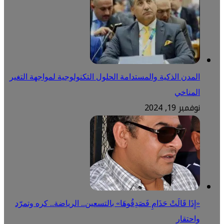
المدن الذكية والمستدامة الحلول التكنولوجية لمواجهة التغير
المناخي
نوفمبر 19, 2024
«إِذَا قَالَتْ حَذَامِ فَصَدِقُوهَا» بالتسعين.. الرياضة.. كره وتمرّد
واحتقار